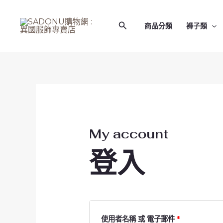
跳
必
必
至
填
填
搜
商品分類
褲子類
主
尋
要
內
容
My account
登入
使用者名稱 或 電子郵件
*