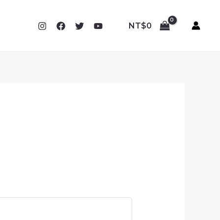
NT$
0