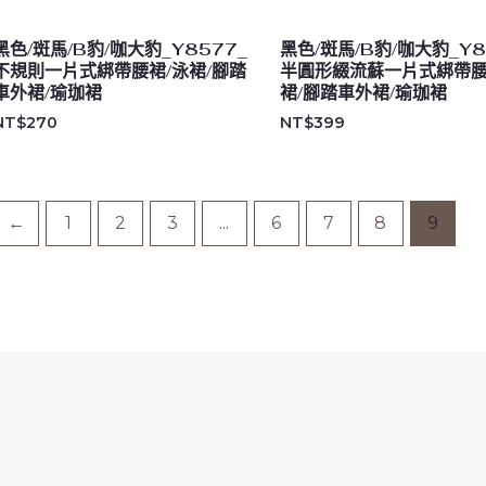
黑色/斑馬/B豹/咖大豹_Y8577_
黑色/斑馬/B豹/咖大豹_Y8
不規則一片式綁帶腰裙/泳裙/腳踏
半圓形綴流蘇一片式綁帶腰
車外裙/瑜珈裙
裙/腳踏車外裙/瑜珈裙
NT$
270
NT$
399
←
1
2
3
...
6
7
8
9