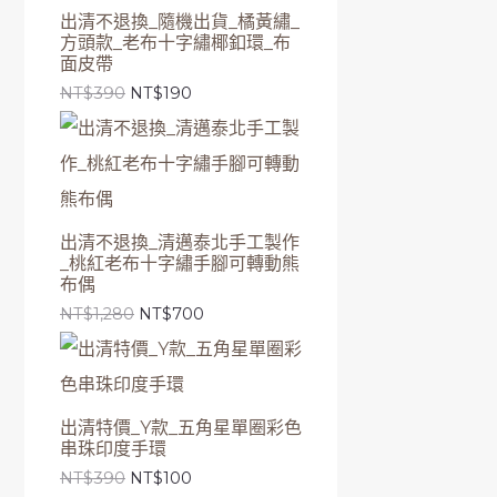
出清不退換_隨機出貨_橘黃繡_
方頭款_老布十字繡椰釦環_布
面皮帶
NT$
390
NT$
190
出清不退換_清邁泰北手工製作
_桃紅老布十字繡手腳可轉動熊
布偶
NT$
1,280
NT$
700
出清特價_Y款_五角星單圈彩色
串珠印度手環
NT$
390
NT$
100