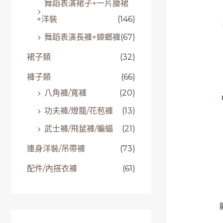
舞蹈表演裙子+一片腰裙
+洋裝
(146)
舞蹈表演長褲+蟑螂褲
(67)
裙子類
(32)
褲子類
(66)
八角褲/寬褲
(20)
功夫褲/燈籠/花苞褲
(13)
武士褲/飛鼠褲/蝙蝠
(21)
連身洋裝/吊帶褲
(73)
配件/內搭衣褲
(61)