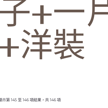
子+一
+洋裝
顯示第 145 至 146 項結果，共 146 項