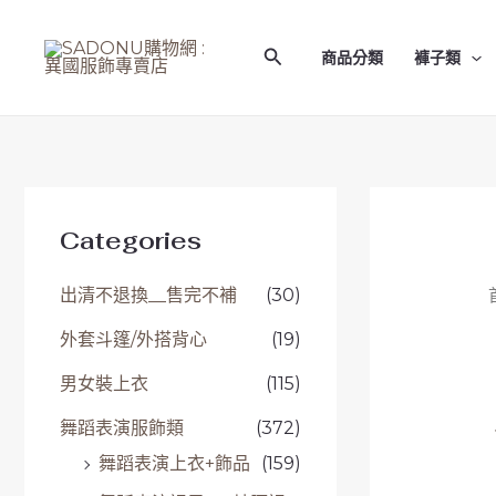
原
原
原
原
目
目
目
目
跳
始
始
始
始
前
前
前
前
至
價
價
價
價
價
價
價
價
搜
商品分類
褲子類
格
格
格
格
格
格
格
格
主
尋
：
：
：
：
：
：
：
：
要
N
N
N
N
N
N
N
N
內
T
T
T
T
T
T
T
T
$
$
$
$
$
$
$
$
容
3
3
3
1
1
1
1
7
9
9
9
,
9
9
0
0
0
0
0
2
0
0
0
0
。
。
。
8
。
。
。
。
Categories
0
。
出清不退換__售完不補
(30)
外套斗篷/外搭背心
(19)
男女裝上衣
(115)
舞蹈表演服飾類
(372)
舞蹈表演上衣+飾品
(159)