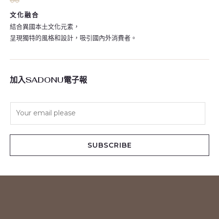
文化融合
結合異國本土文化元素，
呈現獨特的風格和設計，吸引國內外消費者。
加入SADONU電子報
E
m
a
i
SUBSCRIBE
l
*