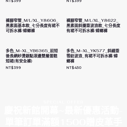
NT$
399
NT$
399
褲腳窄管_M/L/XL_Y8606_
褲腳窄管_M/L/XL_Y8622_
黑素面基本款_七分長度有裙不
黑素面斜擺垂波浪款_七分長度
可拆水褲/蟑螂褲
有裙不可拆水褲/蟑螂褲
多色_M~XL_YB6365_前短
多色_M~XL_YK577_斜綴垂
後長網紗燙銀點滾邊雙層蛋糕
雪紡波浪_有裙不可拆水褲/蟑
短裙(有安全褲)
螂褲
NT$
399
NT$
450
SPECIAL OFFER
慶祝新館開幕~最新優惠活動-
單筆訂單滿額1500贈皮革手