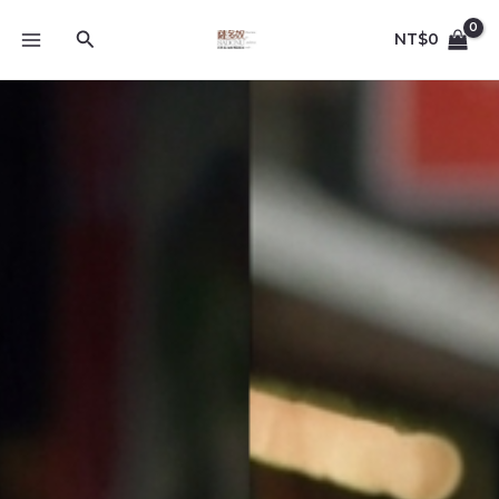
跳
MAIN
至
搜
NT$
0
MENU
主
尋
要
內
容