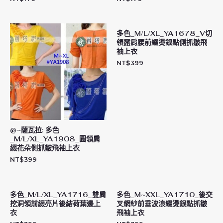
多色_M/L/XL_YA1678_V切
領露肩腰前綴燙銀點側抓皺飛
袖上衣
NT$
399
@~薩瓦拉: 多色
_M/L/XL_YA1908_圓領肩
綴花朵側抓皺飛袖上衣
NT$
399
多色_M/L/XL_YA1716_雙肩
多色_M~XXL_YA1710_後交
挖洞領前綴亮片後結荷葉邊上
叉網紗前垂波浪綴燙銀點抓皺
衣
飛袖上衣