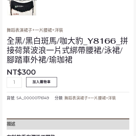
浪
一
片
式
舞蹈表演裙子+一片腰裙+洋裝
綁
帶
全黑/黑白斑馬/咖大豹_Y8166_拼
腰
接荷葉波浪一片式綁帶腰裙/泳裙/
裙/
腳踏車外裙/瑜珈裙
泳
裙/
NT$
300
腳
踏
加入購物車
車
外
貨號:
SA_00000176149
分類:
舞蹈表演裙子+一片腰裙+洋裝
裙/
瑜
珈
裙
描述
數
量