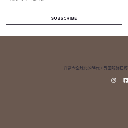
m
a
i
SUBSCRIBE
l
*
在當今全球化的時代，異國服飾已經