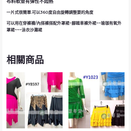
布料軟垂有彈性不悶熱
一片式很簡單.可以360度自由旋轉調整要的角度
可以用在穿褲襪/內搭褲搭配外罩裙~腳踏車褲外裙~~瑜珈有氧外
罩裙~~~泳衣沙灘裙
相關商品