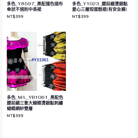
多色_Y8597_黑配撞色插布
多色_Y1023_腰前綴燙銀點
傘狀不規則中長裙
愛心三層短蛋糕裙(有安全褲)
NT$
399
NT$
399
多色_M/L_YB1061_黑配色
腰前綴三隻大蝴蝶燙銀點刺繡
蝴蝶網紗雙層
NT$
399