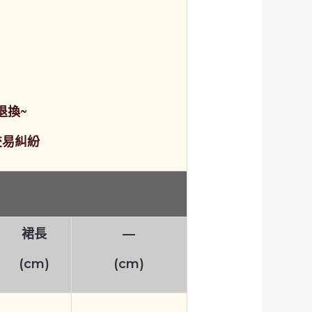
退換~
交易糾紛
裙長
—
(cm)
(cm)