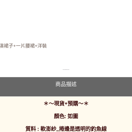
演裙子+一片腰裙+洋裝
……
商品描述
＊～現貨+預購～＊
顏色: 如圖
質料 : 軟澎紗_
捲邊是透明的釣魚線