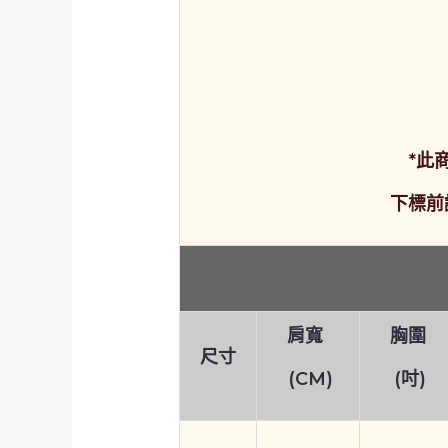
*此
下標前
肩寬
胸圍
尺寸
(CM)
(吋)