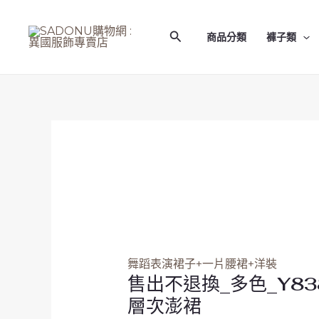
跳
售
至
出
搜
商品分類
褲子類
主
不
尋
要
退
內
換
容
_
多
色
_Y8389_
素
色
捲
邊
多
舞蹈表演裙子+一片腰裙+洋裝
層
售出不退換_多色_Y83
次
層次澎裙
澎