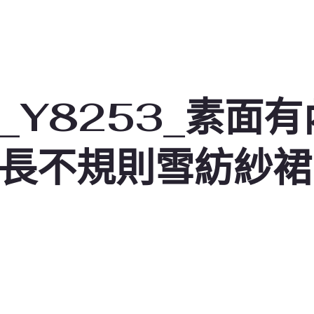
_Y8253_素面
長不規則雪紡紗裙