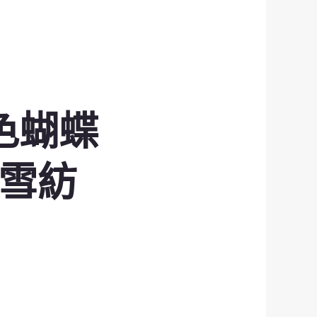
色蝴蝶
雪紡