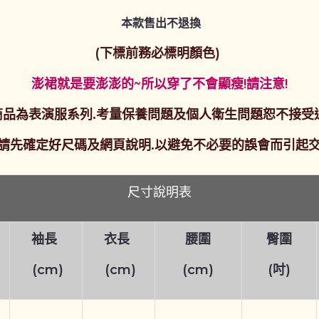
本款售出不退換
(下標前務必標明顏色)
澎裙就是要澎澎的~所以穿了不會顯瘦!請注意
!
商品為表演服系列.考量保養問題及個人衛生問題恕不接受
請先確定好尺碼及網頁說明.以避免不必要的誤會而引起
尺寸說明表
袖長
衣長
腰圍
臀圍
(cm)
(cm)
(cm)
(吋)