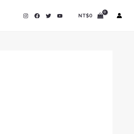
NT$
0