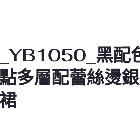
_YB1050_黑配
點多層配蕾絲燙銀
裙