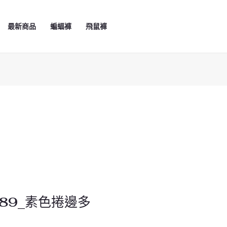
最新商品
蝙蝠褲
飛鼠褲
89_素色捲邊多