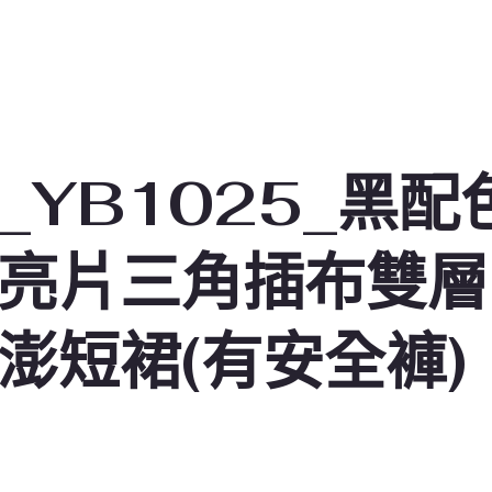
_YB1025_黑配
亮片三角插布雙層
澎短裙(有安全褲)