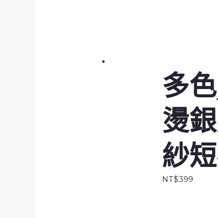
多色
燙銀
紗短
NT$
399