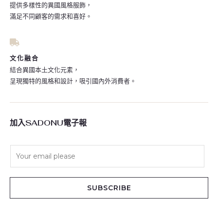
提供多樣性的異國風格服飾，
滿足不同顧客的需求和喜好。
文化融合
結合異國本土文化元素，
呈現獨特的風格和設計，吸引國內外消費者。
加入SADONU電子報
E
m
a
i
SUBSCRIBE
l
*