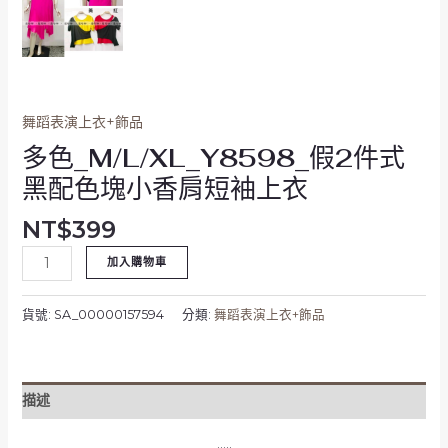
袖
上
衣
數
量
舞蹈表演上衣+飾品
多色_M/L/XL_Y8598_假2件式
黑配色塊小香肩短袖上衣
NT$
399
加入購物車
貨號:
SA_00000157594
分類:
舞蹈表演上衣+飾品
描述
…..