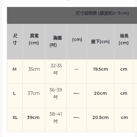
尺寸說明表 (誤差約2~3cm)
尺
肩寬
袖長
胸圍
(cm)
腋下(cm)
寸
(cm)
(cm)
(吋)
32-35
M
35cm
—
19.5cm
cm
吋
36~39
L
37cm
—-
20cm
cm
吋
38~41
XL
39cm
—-
20.5cm
cm
吋