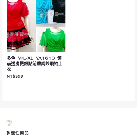
多色_M/L/XL_YA1610_領
前透膚燙銀點前垂網紗飛袖上
衣
NT$
399
多樣性商品