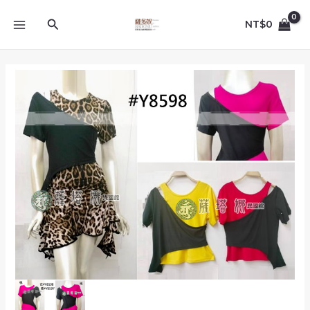
跳
MAIN
至
搜
NT$
0
MENU
主
尋
要
內
多
容
色
_M/L/XL_Y8598_
假
2
件
式
黑
配
色
塊
小
香
肩
短