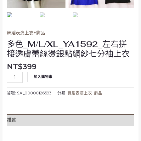
銀
點
網
紗
七
舞蹈表演上衣+飾品
分
多色_M/L/XL_YA1592_左右拼
袖
接透膚蕾絲燙銀點網紗七分袖上衣
上
衣
NT$
399
數
量
加入購物車
貨號:
SA_00000126593
分類:
舞蹈表演上衣+飾品
描述
…..