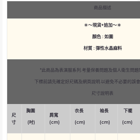
商品描述
＊～現貨+追加～＊
顏色 : 如圖
材質 : 彈性水晶麻料
*此商品為表演服系列.考量保養問題及個人衛生問
下標前請先確定好尺碼及網頁說明.以避免不必要的誤
尺寸說明表
胸圍
衣長
袖長
下襬
尺
肩寬
寸
(吋)
(cm)
(cm)
(cm)
(cm)