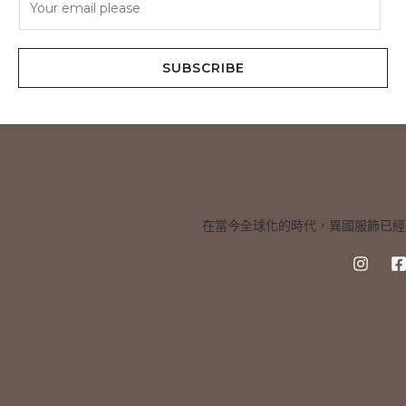
m
a
i
SUBSCRIBE
l
*
在當今全球化的時代，異國服飾已經