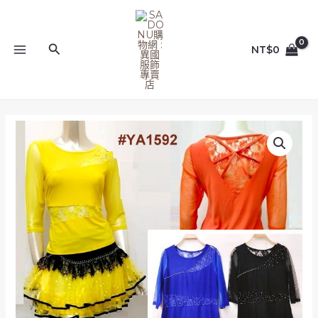
跳
MAIN
至
MENU
主
搜
NT$
0
要
尋
內
容
多
色
_M/L/XL_YA1592_
左
右
拼
接
透
膚
蕾
絲
燙