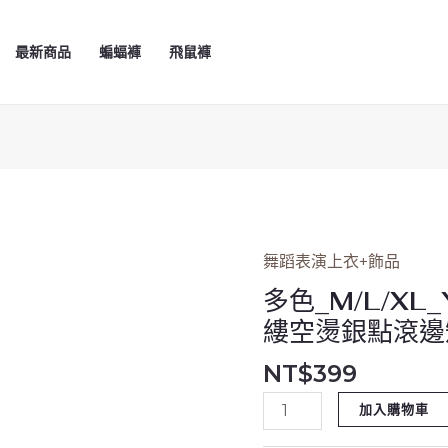
最新商品
蝙蝠褲
飛鼠褲
舞蹈表演上衣+飾品
多
色
多色_M/L/XL
_M/L/XL_YA1623_
縷空燙銀點滾邊
領
NT$
399
前
交
加入購物車
叉
線