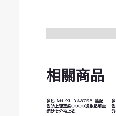
描述
相關商品
多色_M/L/XL_YA3753_黑配
多
色領上縷空綴COCO燙銀點前垂
色
網紗七分袖上衣
分