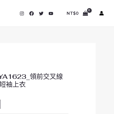
NT$
0
_YA1623_領前交叉線
短袖上衣