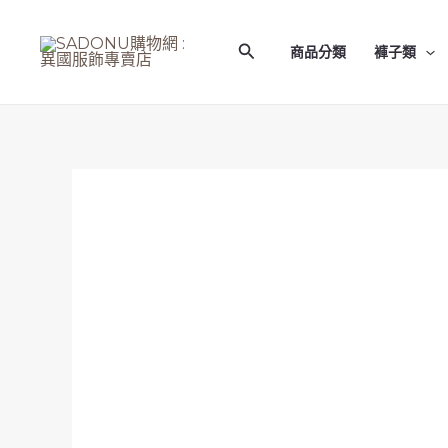
跳
至
搜
商品分類
褲子類
主
尋
要
內
容