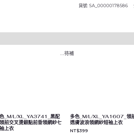
貨號:
SA_00000178586
縷
空
燙
銀
點
滾
….待補
邊
短
袖
上
衣
數
量
色_M/L/XL_YA3741_黑配
多色_M/L/XL_YA1607_領
領前交叉燙銀點前垂領網紗七
透膚波浪領網紗短袖上衣
袖上衣
NT$
399