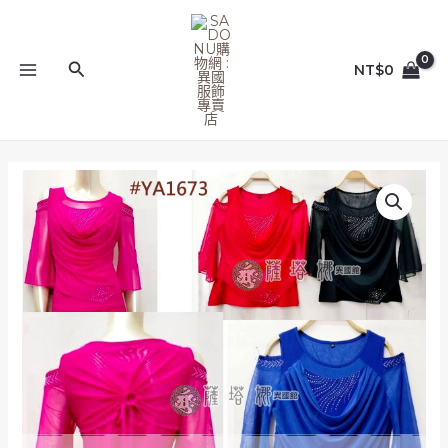
跳
MAIN
至
MENU
主
搜
NT$
0
要
尋
內
容
多
色
_M/L/XL_YA1673_
背
後
圈
綁
繩
前
垂
領
燙