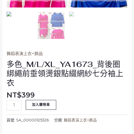
銀
點
綴
網
紗
七
分
袖
舞蹈表演上衣+飾品
上
多色_M/L/XL_YA1673_背後圈
衣
數
綁繩前垂領燙銀點綴網紗七分袖上
量
衣
NT$
399
加入購物車
貨號:
SA_00000125326
分類:
舞蹈表演上衣+飾品