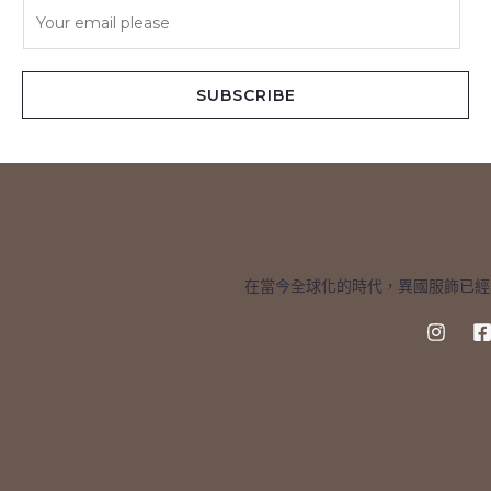
E
m
a
i
SUBSCRIBE
l
*
在當今全球化的時代，異國服飾已經