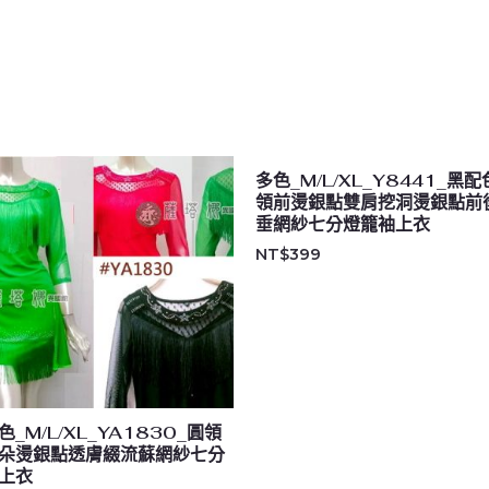
多色_M/L/XL_Y8441_黑配
領前燙銀點雙肩挖洞燙銀點前
垂網紗七分燈籠袖上衣
NT$
399
色_M/L/XL_YA1830_圓領
朵燙銀點透膚綴流蘇網紗七分
上衣