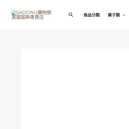
跳
至
搜
商品分類
褲子類
主
尋
要
內
容