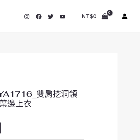
NT$
0
_YA1716_雙肩挖洞領
葉邊上衣