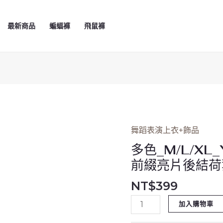
最新商品
蝙蝠褲
飛鼠褲
舞蹈表演上衣+飾品
多
色
多色_M/L/XL
_M/L/XL_YA1716_
前綴亮片後結荷
雙
NT$
399
肩
挖
加入購物車
洞
領