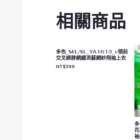
相關商品
多色_M/L/XL_YA1613_v領前
交叉綁脖網綴流蘇網紗飛袖上衣
NT$
399
多
花
袖