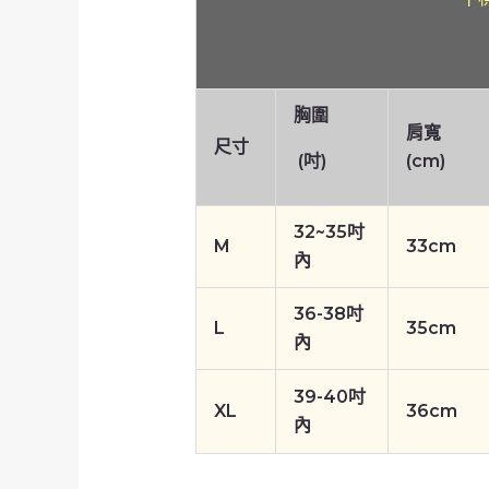
胸圍
肩寬
尺寸
(吋)
(cm)
32~35吋
M
33cm
內
36-38吋
L
35cm
內
39-40吋
XL
36cm
內