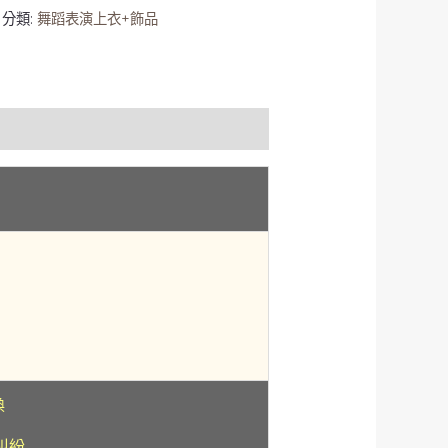
分類:
舞蹈表演上衣+飾品
換
糾紛