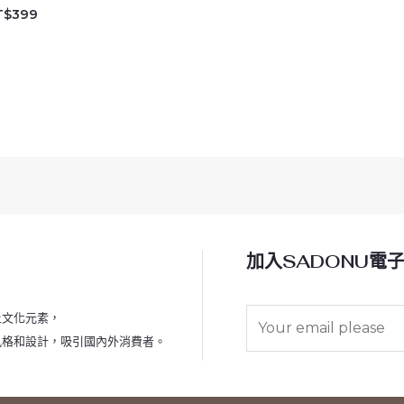
T$
399
加入SADONU電
E
土文化元素，
m
風格和設計，吸引國內外消費者。
a
i