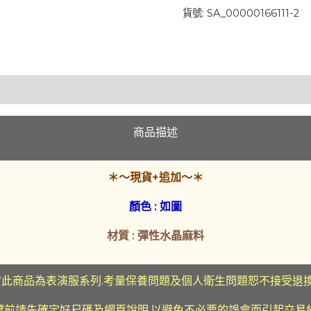
貨號:
SA_00000166111-2
前
綴
亮
片
後
結
荷
商品描述
葉
邊
＊～現貨+追加～＊
上
衣
顏色 : 如圖
數
量
材質 : 彈性水晶麻料
*此商品為表演服系列.考量保養問題及個人衛生問題恕不接受退
標前請先確定好尺碼及網頁說明.以避免不必要的誤會而引起交易