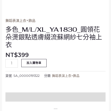
綴
流
蘇
網
舞蹈表演上衣+飾品
紗
多色_M/L/XL_YA1830_圓領花
七
朵燙銀點透膚綴流蘇網紗七分袖上
分
袖
衣
上
衣
NT$
399
數
加入購物車
量
貨號:
SA_00000191322
分類:
舞蹈表演上衣+飾品
描述
…..