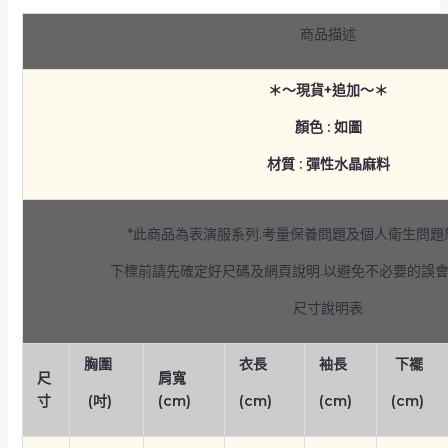
商品描述
＊～現貨+追加～＊
顏色 : 如圖
材質 : 彈性水晶麻料
*此商品為表演服系列.考量保養問題及個人衛生問
下標前請先確定好尺碼及網頁說明.以避免不必要的誤
尺寸說明表
胸圍
衣長
袖長
下襬
尺
肩寬
寸
(吋)
(cm)
(cm)
(cm)
(cm)