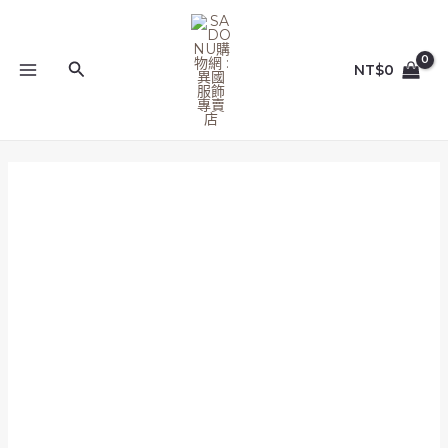
跳
MAIN
至
MENU
主
搜
NT$
0
要
尋
內
容
多
色
_M/L/XL_YA1830_
圓
領
花
朵
燙
銀
點
透
膚