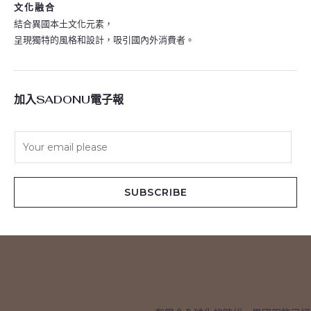
文化融合
結合異國本土文化元素，
呈現獨特的風格和設計，吸引國內外消費者。
加入SADONU電子報
E
m
a
i
SUBSCRIBE
l
*