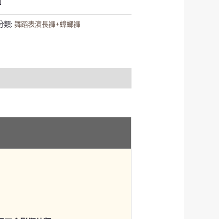
分類:
舞蹈表演長褲+蟑螂褲