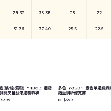
28-32
35-38
25
22
31-36
37-40
25.5
22.5
色(橘/綠/紫缺)_Y4363_胭脂
多色_Y8531_素色單邊綴蝴
側開叉蕾絲滾邊喇叭褲
結垂網紗條寬褲
T$
399
NT$
399