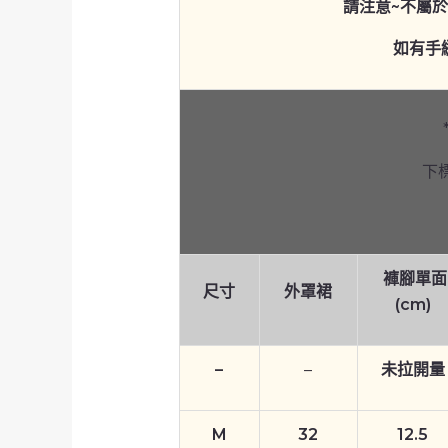
請注意~不屬
如有手
下
褲腳單面
尺寸
外罩裙
(cm)
–
–
未拉開量
M
32
12.5