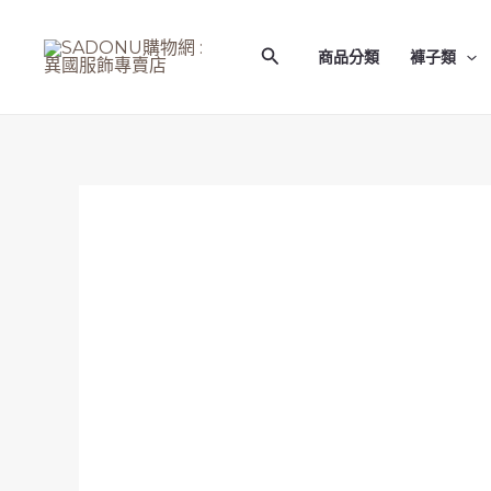
跳
至
搜
商品分類
褲子類
主
尋
要
內
容