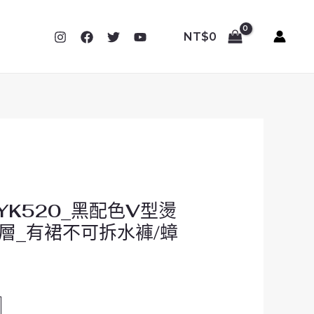
NT$
0
_YK520_黑配色V型燙
層_有裙不可拆水褲/蟑