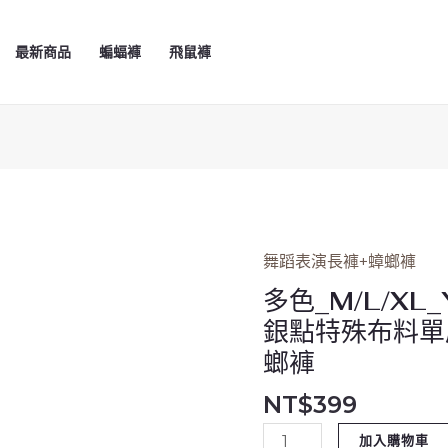
最新商品
蝙蝠褲
飛鼠褲
舞蹈表演長褲+蟑螂褲
多
色
多色_M/L/XL
_M/L/XL_YK520_
銀點特殊布料單
黑
螂褲
配
色
NT$
399
V
加入購物車
型