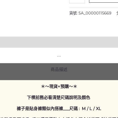
燙
貨號:
SA_00000115669
銀
點
特
殊
布
料
單
….
層
_
商品描述
有
裙
＊～現貨+預購～＊
不
可
下標前務必看清楚尺碼說明及顏色
拆
褲子是貼身褲類似內搭褲___尺碼 : M / L / XL
水
褲/