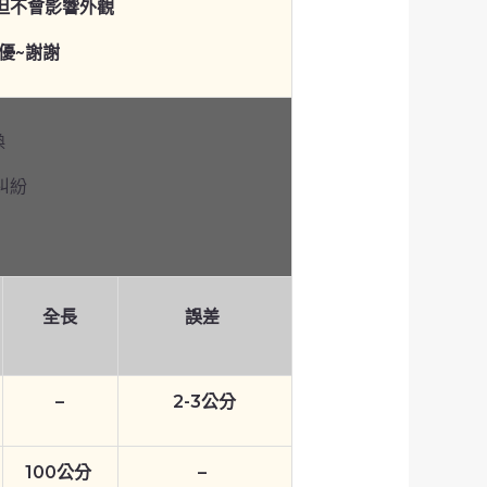
但不會影響外觀
優~謝謝
換
糾紛
全長
誤差
–
2-3公分
100公分
–