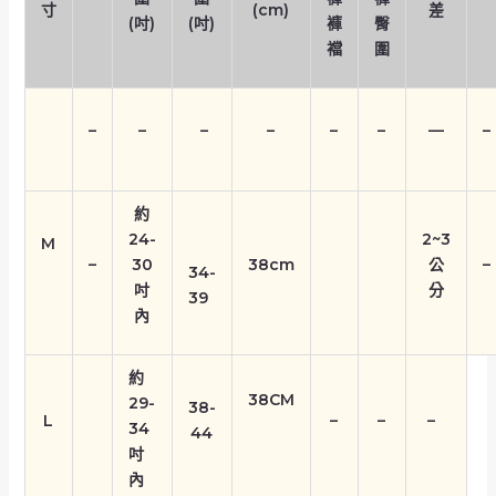
寸
(cm)
差
(吋)
(吋)
褲
臀
襠
圍
–
–
–
–
–
–
—
–
約
24-
2~3
M
–
30
38cm
公
–
34-
吋
分
39
內
約
38CM
29-
38-
L
–
–
–
34
44
吋
內