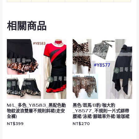
相關商品
M/L_多色_Y8583_黑配色動
黑色/斑馬/B豹/咖大豹
物紋波浪雙層不規則斜裙(走安
_Y8577_不規則一片式綁帶
全褲)
腰裙/泳裙/腳踏車外裙/瑜珈裙
NT$
399
NT$
270