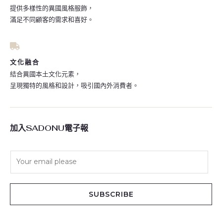
提供多樣性的異國風格服飾，
滿足不同顧客的需求和喜好。
文化融合
結合異國本土文化元素，
呈現獨特的風格和設計，吸引國內外消費者。
加入SADONU電子報
E
m
a
i
SUBSCRIBE
l
*