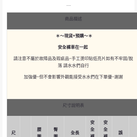
…..
商品描述
＊～現貨+預購～＊
安全褲車在一起
請注意不屬於故障品及瑕疵品~手工燙印貼低亮片如有不牢固/脫
落 請水水們自行
加強優~但不會影響外觀能接受水水們在下單優~謝謝
尺寸說明表
安
安
腰
臀
全
全
尺
全長
誤
圍
圍
褲
褲