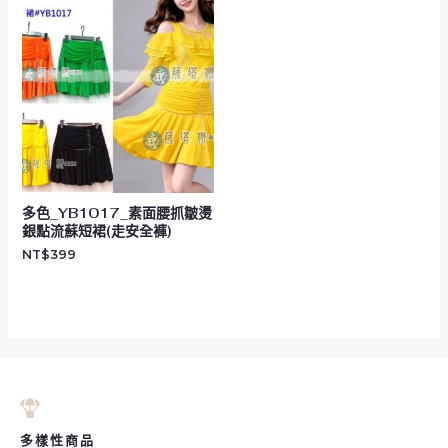
多色_YB1017_素面腰抓皺燙
銀點流蘇短裙(走安全褲)
NT$
399
多樣性商品