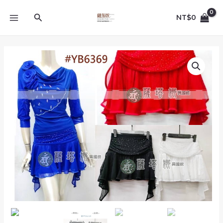
跳
MAIN
至
搜
NT$
0
MENU
主
尋
要
內
多
容
色
_M/L_YB6369_
腰
前
滿
天
星
燙
銀
點
綴
流
蘇
兩