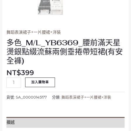
側
垂
捲
帶
短
舞蹈表演裙子+一片腰裙+洋裝
裙
多色_M/L_YB6369_腰前滿天星
(有
安
燙銀點綴流蘇兩側垂捲帶短裙(有安
全
全褲)
褲)
數
NT$
399
量
加入購物車
貨號:
SA_00000145177
分類:
舞蹈表演裙子+一片腰裙+洋裝
描述