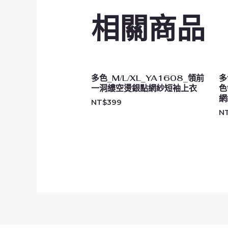
相關商品
多色_M/L/XL_YA1608_領前
多
一洞縷空燙銀點網紗短袖上衣
色
網
NT$
399
N