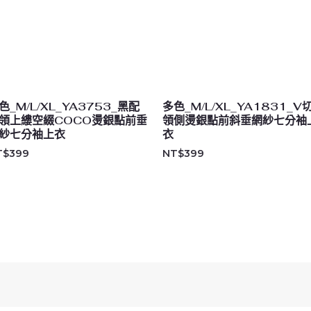
色_M/L/XL_YA3753_黑配
多色_M/L/XL_YA1831_V
領上縷空綴COCO燙銀點前垂
領側燙銀點前斜垂網紗七分袖
紗七分袖上衣
衣
T$
399
NT$
399