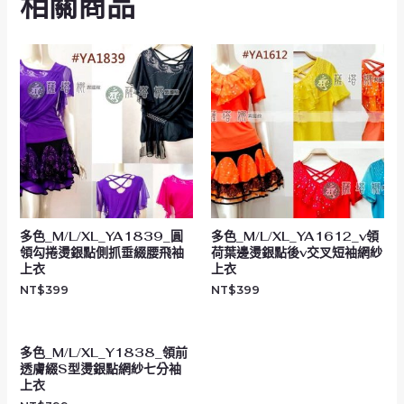
相關商品
多色_M/L/XL_YA1839_圓
多色_M/L/XL_YA1612_v領
領勾捲燙銀點側抓垂綴腰飛袖
荷葉邊燙銀點後v交叉短袖網紗
上衣
上衣
NT$
399
NT$
399
多色_M/L/XL_Y1838_領前
透膚綴S型燙銀點網紗七分袖
上衣