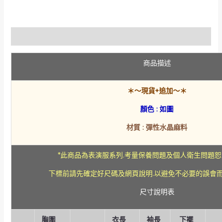
短
袖
水
描述
袖
上
衣
商品描述
數
量
＊～現貨+追加～＊
顏色 : 如圖
材質 : 彈性水晶麻料
*此商品為表演服系列.考量保養問題及個人衛生問題
下標前請先確定好尺碼及網頁說明.以避免不必要的誤會
尺寸說明表
胸圍
衣長
袖長
下襬