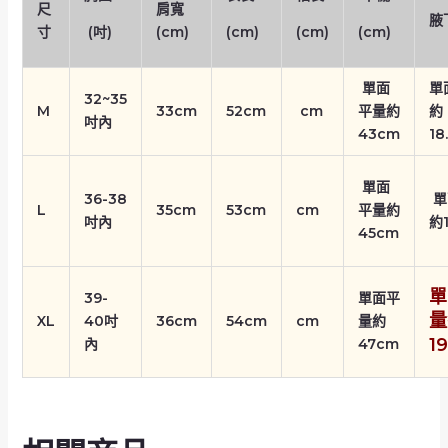
尺
肩寬
腋
寸
(吋)
(cm)
(cm)
(cm)
(cm)
單面
單
32~35
M
33cm
52cm
cm
平量約
約
吋內
43cm
18
單面
36-38
單
L
35cm
53cm
cm
平量約
吋內
約
45cm
單
39-
單面平
量
XL
40吋
36cm
54cm
cm
量約
1
內
47cm