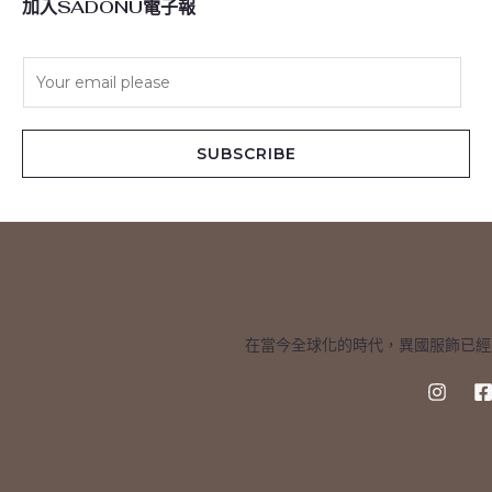
加入SADONU電子報
E
m
a
i
SUBSCRIBE
l
*
在當今全球化的時代，異國服飾已經