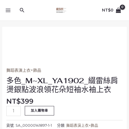
跳
MAIN
至
搜
NT$
0
MENU
主
尋
要
內
多
容
色
_M~XL_YA1902_
綴
雷
絲
舞蹈表演上衣+飾品
肩
燙
多色_M~XL_YA1902_綴雷絲肩
銀
燙銀點波浪領花朵短袖水袖上衣
點
波
NT$
399
浪
加入購物車
領
花
朵
貨號:
SA_00000141897-1-1
分類:
舞蹈表演上衣+飾品