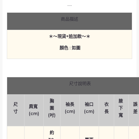
…..
商品描述
＊～現貨+追加款～＊
顏色 : 如圖
尺寸說明表
胸
腋
尺
袖長
袖口
衣
誤
肩寬
圍
下
寸
(cm)
(cm)
長
差
(cm)
(吋)
寬
約