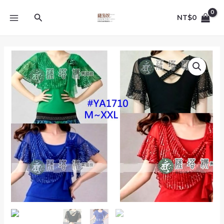
跳
MAIN
至
搜
NT$
0
MENU
主
尋
要
內
多
容
色
_M~XXL_YA1710_
後
交
叉
網
紗
前
垂
波
浪
綴
燙
銀