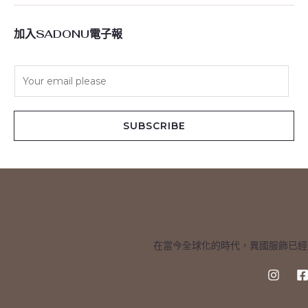
加入SADONU電子報
E
m
a
i
SUBSCRIBE
l
*
在當今全球化的時代，異國服飾已經