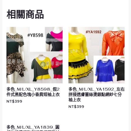
相關商品
多色_M/L/XL_Y8598_假2
多色_M/L/XL_YA1592_左右
件式黑配色塊小香肩短袖上衣
拼接透膚蕾絲燙銀點網紗七分
袖上衣
NT$
399
NT$
399
多色_M/L/XL_YA1839_圓