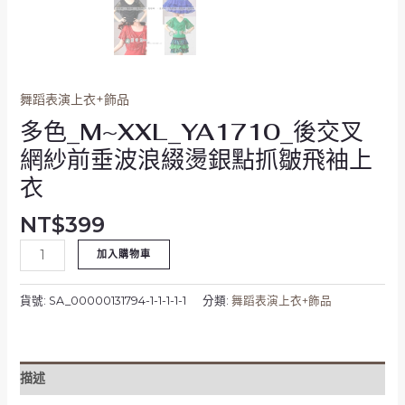
點
抓
皺
飛
袖
舞蹈表演上衣+飾品
上
多色_M~XXL_YA1710_後交叉
衣
數
網紗前垂波浪綴燙銀點抓皺飛袖上
量
衣
NT$
399
加入購物車
貨號:
SA_00000131794-1-1-1-1-1
分類:
舞蹈表演上衣+飾品
描述