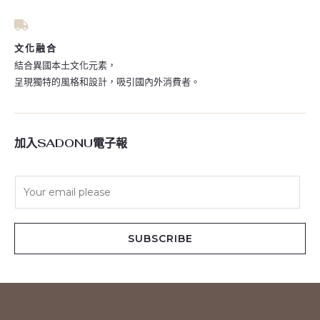
文化融合
結合異國本土文化元素，
呈現獨特的風格和設計，吸引國內外消費者。
加入SADONU電子報
E
m
a
i
SUBSCRIBE
l
*