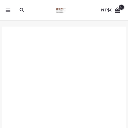
跳
MAIN
至
搜
NT$
0
MENU
主
尋
要
內
多
容
色
_M~XXL_YA1711_
肩
燙
銀
點
流
蘇
袖
綴
蕾
絲
短
袖