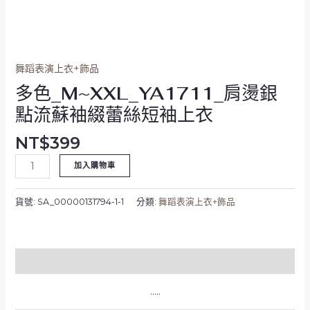
上
衣
數
量
舞蹈表演上衣+飾品
多色_M~XXL_YA1711_肩燙銀
點流蘇袖綴蕾絲短袖上衣
NT$
399
加入購物車
貨號:
SA_00000131794-1-1
分類:
舞蹈表演上衣+飾品
描述
…..