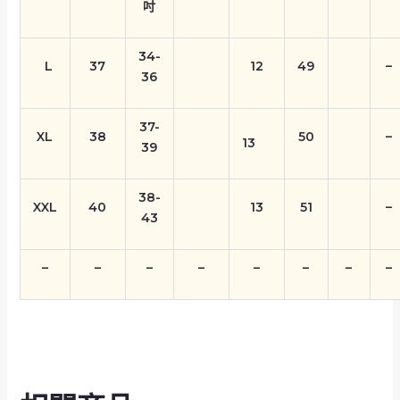
吋
34-
L
37
12
49
–
36
37-
XL
38
50
–
13
39
38-
XXL
40
13
51
–
43
–
–
–
–
–
–
–
–