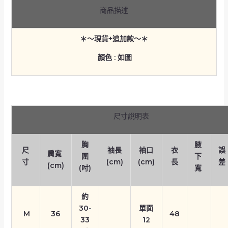
商品描述
＊～現貨+追加款～＊
顏色 : 如圖
尺寸說明表
胸
腋
尺
袖長
袖口
衣
誤
肩寬
圍
下
寸
(cm)
(cm)
長
差
(cm)
(吋)
寬
約
30-
單面
M
36
48
33
12