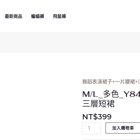
最新商品
蝙蝠褲
飛鼠褲
舞蹈表演裙子+一片腰裙+
M/L_
多
M/L_多色_Y
色
三層短裙
_Y8459_
NT$
399
燙
銀
加入購物車
點
滾