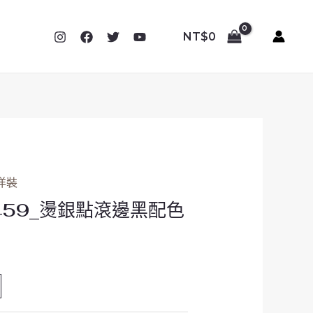
NT$
0
洋裝
8459_燙銀點滾邊黑配色