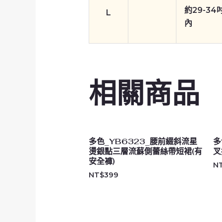
約29-34
L
內
相關商品
多色_YB6323_腰前綴斜流星
多
燙銀點三層流蘇側蕾絲帶短裙(有
叉
安全褲)
N
NT$
399