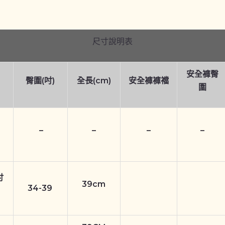
尺寸說明表
安全褲臀
臀圍(吋)
全長(cm)
安全褲褲襠
圍
–
–
–
–
吋
39cm
34-39