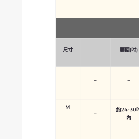
尺寸
腰圍(吋)
–
–
M
約24-30
–
內