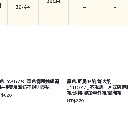
39CM
吋
38-44
–
–
色_Y8578_單色側邊抽繩開
黑色/斑馬/B豹/咖大豹
拼接雙層雪紡不規則長裙
_Y8577_不規則一片式綁帶
裙/泳裙/腳踏車外裙/瑜珈裙
T$
620
NT$
270