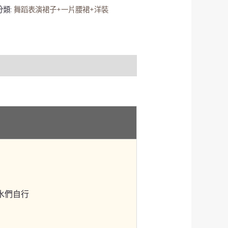
分類:
舞蹈表演裙子+一片腰裙+洋裝
水們自行