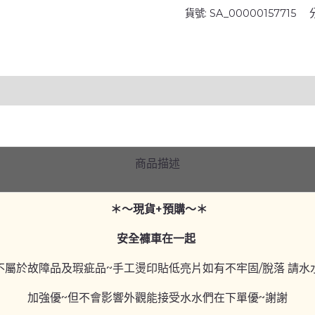
貨號:
SA_00000157715
邊
黑
配
色
三
層
短
裙
商品描述
數
量
＊～現貨+預購～＊
安全褲車在一起
不屬於故障品及瑕疵品~手工燙印貼低亮片如有不牢固/脫落 請水
加強優~但不會影響外觀能接受水水們在下單優~謝謝