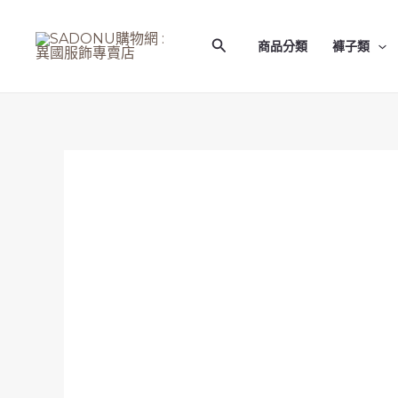
跳
至
搜
商品分類
褲子類
主
尋
要
內
容