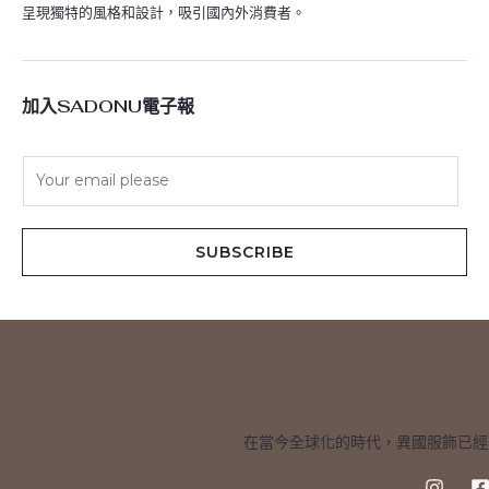
呈現獨特的風格和設計，吸引國內外消費者。
加入SADONU電子報
E
m
a
i
SUBSCRIBE
l
*
在當今全球化的時代，異國服飾已經