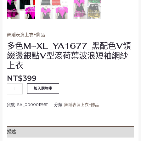
荷
葉
波
浪
短
舞蹈表演上衣+飾品
袖
多色M~XL_YA1677_黑配色V領
網
紗
綴燙銀點V型滾荷葉波浪短袖網紗
上
上衣
衣
數
NT$
399
量
加入購物車
貨號:
SA_00000119511
分類:
舞蹈表演上衣+飾品
描述