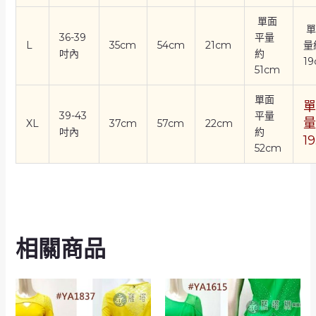
單面
單
36-39
平量
L
35cm
54cm
21cm
量
吋內
約
1
51cm
單面
單
39-43
平量
量
XL
37cm
57cm
22cm
吋內
約
1
52cm
相關商品