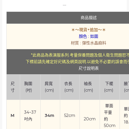
….
商品描述
＊～現貨+追加～＊
顏色 : 如圖
材質 : 彈性水晶麻料
*此商品為表演服系列.考量保養問題及個人衛生問題恕
下標前請先確定好尺碼及網頁說明.以避免不必要的誤會而
尺寸說明表
尺
胸圍
肩寬
衣長
袖長
下襬
腋
寸
(吋)
(cm)
(cm)
(cm)
(cm)
(c
單面
單
34~37
平量
M
34m
52cm
約
吋內
20cm
約
18
50cm