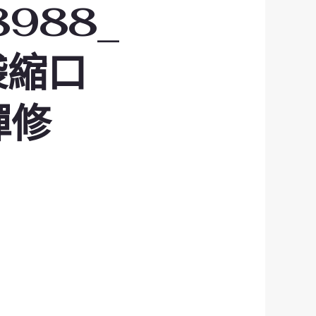
8988_
袋縮口
禪修