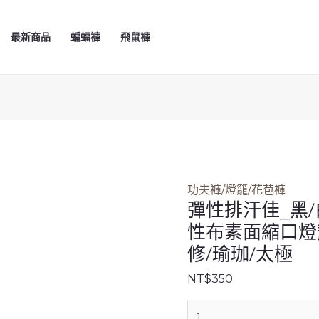
彈
性
最新商品
蝙蝠褲
飛鼠褲
排
汗
佳
_
黑/
白
(先
問)_Y07919_
功夫褲/燈籠/花苞褲
彈
彈性排汗佳_黑/白
性
性布素面縮口燈
布
素
修/瑜珈/太極
面
NT$
350
縮
口