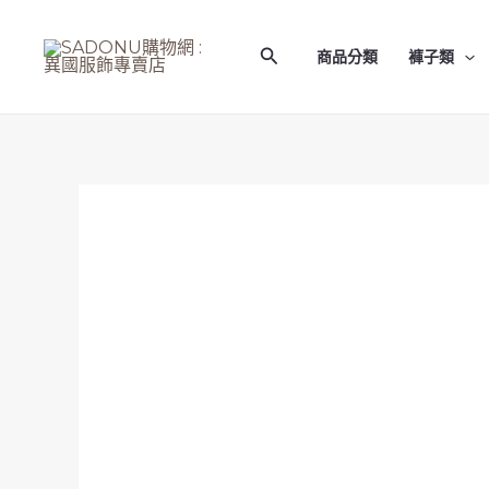
跳
至
搜
商品分類
褲子類
主
尋
要
內
容