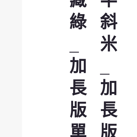
綠
斜
_
米
加
_
長
加
版
長
單
版