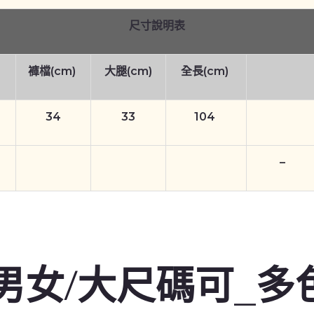
尺寸說明表
褲檔(cm)
大腿(cm)
全長(cm)
34
33
104
–
男女/大尺碼可_多