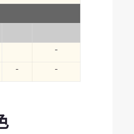
–
–
–
色