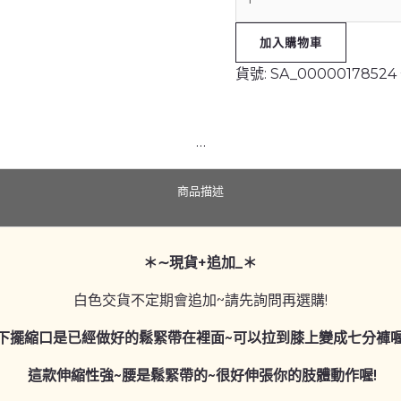
燈
籠
加入購物車
褲
貨號:
SA_00000178524
_
大
尺
…
碼
可/
功
商品描述
夫/
禪
修/
＊∼現貨+追加_＊
瑜
白色交貨不定期會追加~請先詢問再選購!
珈/
太
(下擺縮口是已經做好的鬆緊帶在裡面~可以拉到膝上變成七分褲喔
極
這款伸縮性強~腰是鬆緊帶的~很好伸張你的肢體動作喔!
數
量