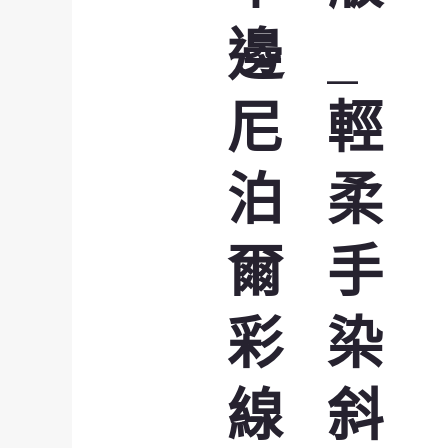
邊
_
尼
輕
泊
柔
爾
手
彩
染
線
斜