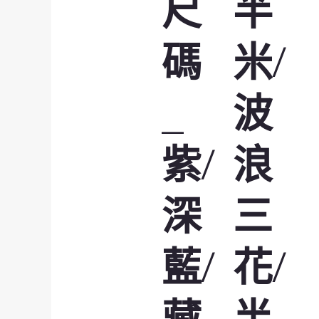
尺
半
碼
米/
_
波
紫/
浪
深
三
藍/
花/
藏
半