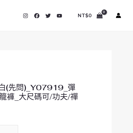
NT$
0
(先問)_Y07919_彈
籠褲_大尺碼可/功夫/禪