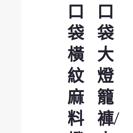
口
口
袋
袋
橫
大
紋
燈
麻
籠
料
褲/