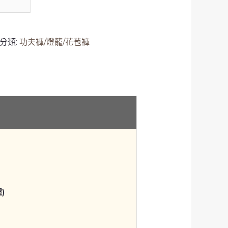
分類:
功夫褲/燈籠/花苞褲
)