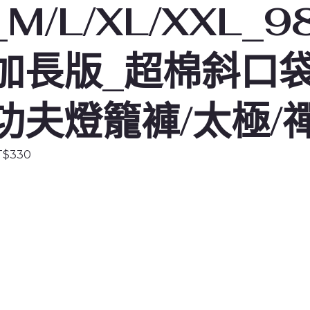
_M/L/XL/XXL_9
加長版_超棉斜口
功夫燈籠褲/太極/
T$
330