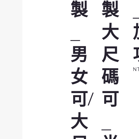
製
製
_
大
男
尺
女
碼
N
可/
可
大
_