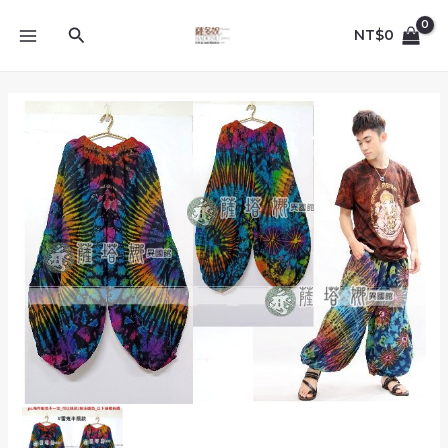
跳
MAIN
至
搜
NT$
0
MENU
主
尋
要
內
泰
容
製
_
黑
底
雷
鬼
全
彩
染
加
長
版
手
染