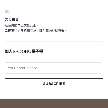
文化融合
結合異國本土文化元素，
呈現獨特的風格和設計，吸引國內外消費者。
加入SADONU電子報
E
m
a
i
SUBSCRIBE
l
*