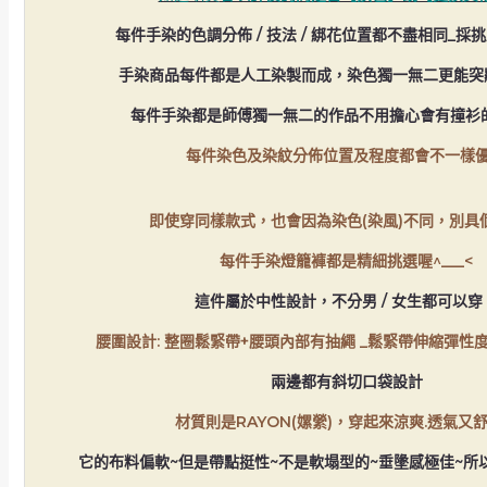
每件手染的色調分佈 / 技法 / 綁花位置都不盡相同_採
手染商品每件都是人工染製而成，染色獨一無二更能突
每件手染都是師傅獨一無二的作品不用擔心會有撞衫
每件染色及染紋分佈位置及程度都會不一樣優
即使穿同樣款式，也會因為染色(染風)不同，別具
每件手染燈籠褲都是精細挑選喔^___<
這件屬於中性設計，不分男 / 女生都可以穿
腰圍設計: 整圈鬆緊帶+腰頭內部有抽繩 _鬆緊帶伸縮彈性度
兩邊都有斜切口袋設計
材質則是RAYON(嫘縈)，
穿起來涼爽.透氣又
它的布料偏軟~但是帶點挺性~不是軟塌型的~
垂墬感極佳~
所