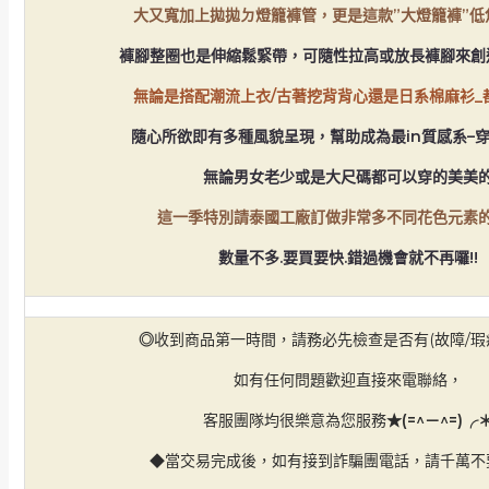
大又寬加上拋拋ㄉ燈籠褲管，更是這款”大燈籠褲”低
褲腳整圈也是伸縮鬆緊帶，可隨性拉高或放長褲腳來創
無論是搭配潮流上衣/古著挖背背心還是日系棉麻衫_
隨心所欲即有多種風貌呈現，幫助成為最in質感系–穿衣
無論男女老少或是大尺碼都可以穿的美美
這一季特別請泰國工廠
訂做非常多不同花色元素
數量不多.要買要快.錯過機會就不再囉!!
◎
收到商品第一時間，請務必先檢查是否有(故障/瑕疵
如有任何問題歡迎直接來電聯絡，
客服團隊均很樂意為您服務
★(=^－^=)╭
◆當交易完成後，如有接到詐騙團電話，請千萬不