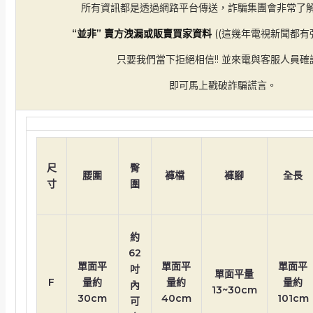
所有資訊都是透過網路平台傳送，詐騙集團會非常了
“並非” 賣方洩漏或販賣買家資料
((
這幾年電視新聞都有強
只要我們當下拒絕相信!! 並來電與客服人員確
即可馬上戳破詐騙謊言。
尺
臀
腰圍
褲檔
褲腳
全長
寸
圍
約
62
單面平
單面平
單面平
吋
單面平量
F
量約
量約
量約
內
13~30cm
30cm
40cm
101cm
可