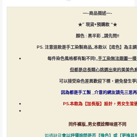
—-商品描述—-
★” 現貨+預購款 “★
顏色 : 黑半彩 _請先問!!
PS
. 注意這款是手工染製商品_本款
以【底色】為主調
每件染色風格都有點不同!_
手工染無法跟圖一樣
但都是店長精心挑選出來的美美色
可以接受染色差異歡迎下標，避免發生爭
因為都是手工製
_
介意的網友請先三思
PS.本款為【加長版】設計，男女生皆適
同件褲版_男女模詮釋味道不同
如遇缺貨
會以評價詢問是否【換色】或【更換其