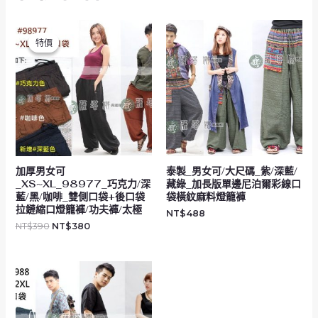
原
目
始
前
特價
特價
價
價
格：
格：
NT$390。
NT$380。
加厚男女可
泰製_男女可/大尺碼_紫/深藍/
_XS~XL_98977_巧克力/深
藏綠_加長版單邊尼泊爾彩線口
藍/黑/咖啡_雙側口袋+後口袋
袋橫紋麻料燈籠褲
拉鏈縮口燈籠褲/功夫褲/太極
NT$
488
NT$
390
NT$
380