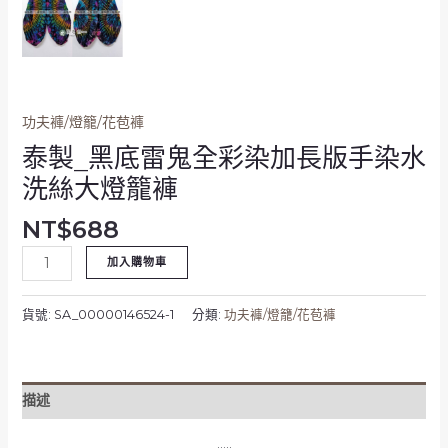
水
洗
絲
大
燈
功夫褲/燈籠/花苞褲
籠
褲
泰製_黑底雷鬼全彩染加長版手染水
數
洗絲大燈籠褲
量
NT$
688
加入購物車
貨號:
SA_00000146524-1
分類:
功夫褲/燈籠/花苞褲
描述
…..