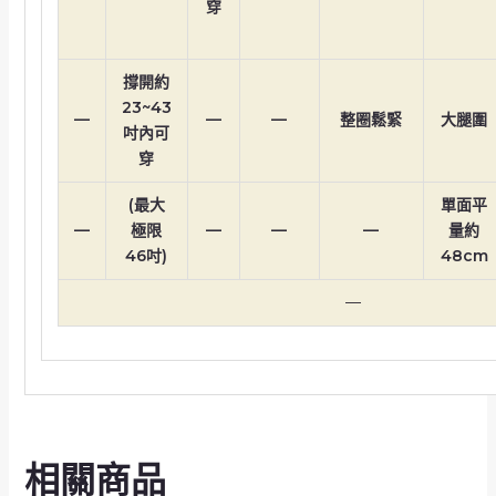
穿
撐開約
23~43
—
—
—
整圈鬆緊
大腿圍
吋內可
穿
(最大
單面平
—
極限
—
—
—
量約
46吋)
48cm
—
相關商品