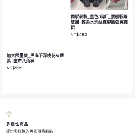
獨家泰製_黑色/暗紅_腰綴彩線
雙圓_輕柔水洗絲褲腳圓弧寬褲
裙
NT$
490
加大限量款_黑底下深桃花灰藍
葉_墜布八角褲
NT$
599
多樣性商品
提供多樣性的異國風格服飾，