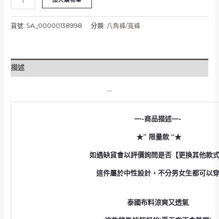
加入購物車
只
剩
白
貨號:
SA_00000138998
分類:
八角褲/寬褲
色
_
斜
描述
口
袋
….
水
洗
棉
—-商品描述—-
麻
★” 限量款 “★
老
爺
如遇缺貨會
以評價詢問是否【更換其他款
褲
數
這件屬於中性設計，不分男女生都可以
量
泰國布料涼爽又透氣