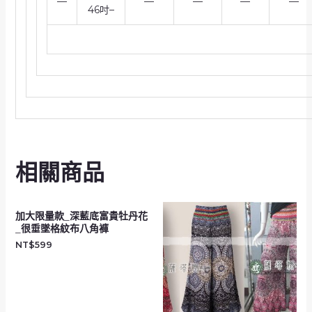
—
—
—
—
—
46吋–
相關商品
加大限量款_深藍底富貴牡丹花
_很垂墜格紋布八角褲
NT$
599