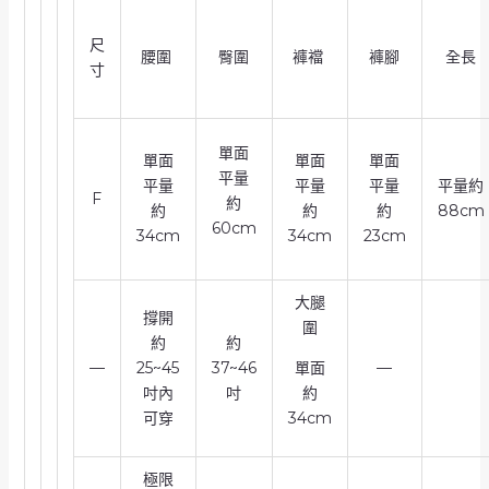
尺
腰圍
臀圍
褲襠
褲腳
全長
寸
單面
單面
單面
單面
平量
平量
平量
平量
平量約
F
約
約
約
約
88cm
60cm
34cm
34cm
23cm
大腿
撐開
圍
約
約
—
25~45
37~46
單面
—
吋內
吋
約
可穿
34cm
極限