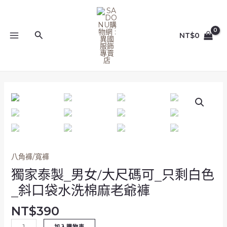
跳
MAIN
至
MENU
主
搜
NT$
0
要
尋
內
容
獨
家
泰
製
_
男
八角褲/寬褲
女/
獨家泰製_男女/大尺碼可_只剩白色
大
尺
_斜口袋水洗棉麻老爺褲
碼
可
NT$
390
_