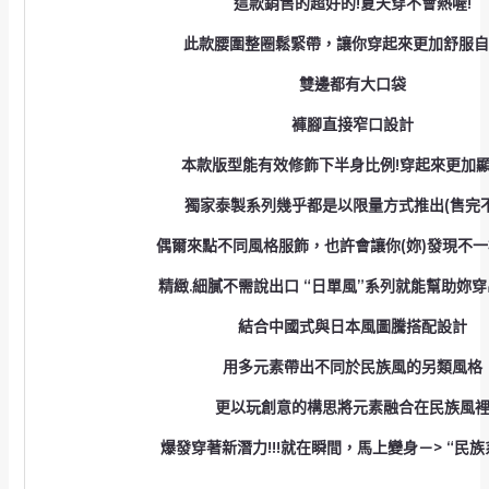
這款銷售的超好的!夏天穿不會熱喔!
此款腰圍整圈鬆緊帶，讓你穿起來更加舒服自
雙邊都有大口袋
褲腳直接窄口設計
本款版型能有效修飾下半身比例!穿起來更加
獨家泰製系列幾乎都是以限量方式推出(
售完不
偶爾來點不同風格服飾，
也許會讓你(妳)發現不
精緻.細膩不需說出口 “日單風”系列就能幫助妳
結合中國式與日本風圖騰搭配設計
用多元素帶出不同於民族風的另類風格
更以玩創意的構思將元素融合在民族風
爆發穿著新潛力!!!
就在瞬間，馬上變身－> “民