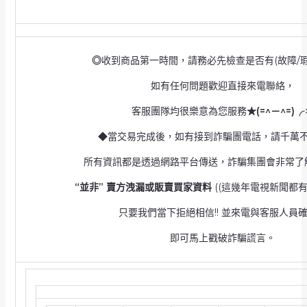
◎
收到商品第一時間，請務必先檢查是否有(故障/瑕
如有任何問題歡迎直接來電聯絡，
客服團隊均很樂意為您服務
★(=^－^=)
◆當交易完成後，如有接到詐騙團電話，請千萬
所有資訊都是透過網路平台傳送，詐騙集團會非常了
“並非” 賣方洩漏或販賣買家資料
((
這幾年電視新聞都有
只要我們當下拒絕相信!! 並來電與客服人員
即可馬上戳破詐騙謊言。