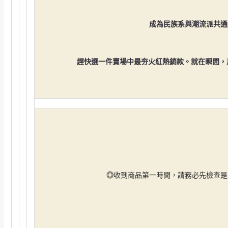
成為民族系與潮流派共通
趕快選一件
賣場中最夯火紅熱銷款。
就在瞬間，
◎
收到商品第一時間，請務必先檢查是否