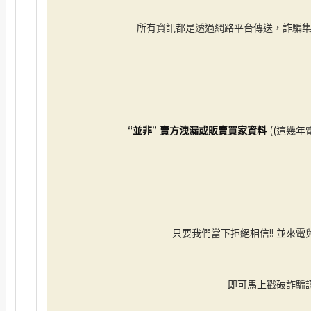
所有資訊都是透過網路平台傳送，詐騙
“並非” 賣方洩漏或販賣買家資料
((
這幾年
只要我們當下拒絕相信!! 並來
即可馬上戳破詐騙