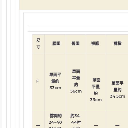
尺
腰圍
臀圍
褲腳
褲檔
寸
單面
單面平
平量
單面
F
量約
單面平
約
平量
33cm
量約
56cm
約
34.5cm
33cm
撐開約
約34-
24~40
44吋
—
—
—