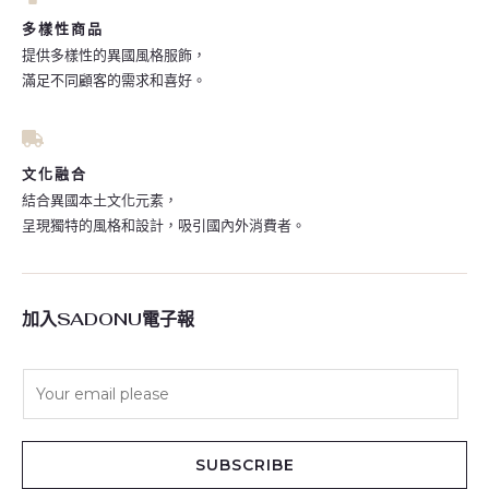
多樣性商品
提供多樣性的異國風格服飾，
滿足不同顧客的需求和喜好。
文化融合
結合異國本土文化元素，
呈現獨特的風格和設計，吸引國內外消費者。
加入SADONU電子報
E
m
a
i
SUBSCRIBE
l