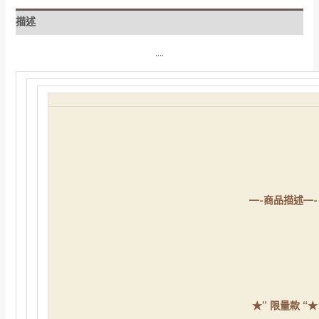
描述
….
—-商品描述—-
★” 限量款
“★