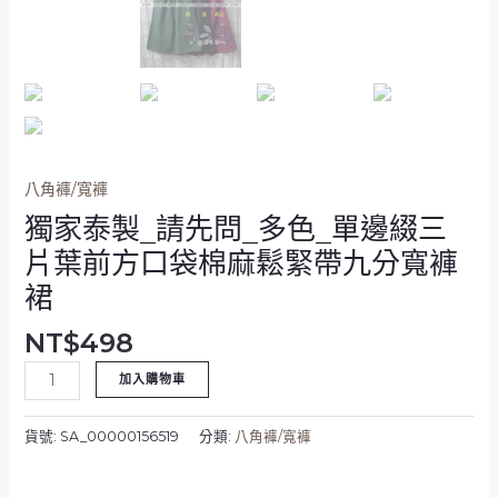
三
片
葉
前
方
口
袋
棉
八角褲/寬褲
麻
獨家泰製_請先問_多色_單邊綴三
鬆
片葉前方口袋棉麻鬆緊帶九分寬褲
緊
裙
帶
九
NT$
498
分
寬
加入購物車
褲
裙
貨號:
SA_00000156519
分類:
八角褲/寬褲
數
量