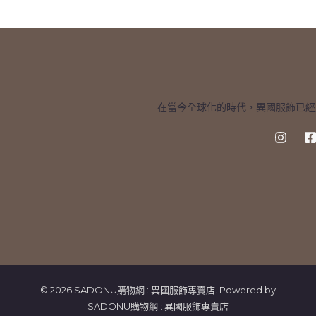
*
在當今全球化的時代，異國服飾已經
© 2026 SADONU購物網 : 異國服飾專賣店. Powered by
SADONU購物網 : 異國服飾專賣店