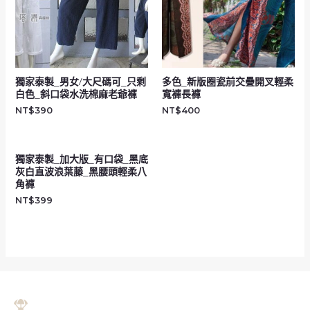
獨家泰製_男女/大尺碼可_只剩
多色_新版圈瓷前交疊開叉輕柔
白色_斜口袋水洗棉麻老爺褲
寬褲長褲
NT$
390
NT$
400
獨家泰製_加大版_有口袋_黑底
灰白直波浪葉藤_黑腰頭輕柔八
角褲
NT$
399