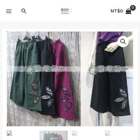
跳
MAIN
至
搜
NT$
0
MENU
主
尋
要
內
獨
容
家
泰
製
_
請
先
問
_
多
色
_
單
邊
綴