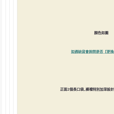
顏色如圖
如遇缺貨
會詢問是否【更換
正面2個長口袋_褲襠特別加深設