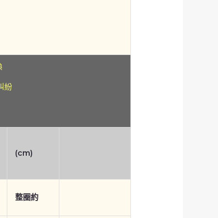
換
糾紛
(cm)
整圈約