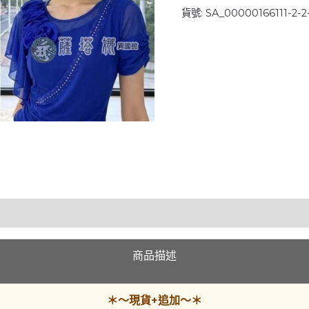
貨號:
SA_00000166111-2-2
領
肩
綴
花
朵
側
抓
皺
飛
袖
上
衣
數
量
商品描述
＊～現貨+追加～＊