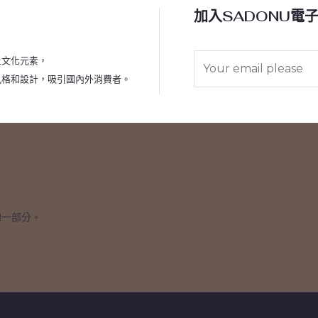
加入SADONU電
E
土文化元素，
m
風格和設計，吸引國內外消費者。
a
i
l
*
的一部分。