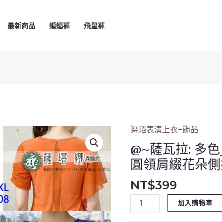
最新商品
蝙蝠褲
飛鼠褲
舞蹈表演上衣+飾品
@~
薩
@~薩瓦拉: 多色_
瓦
圓領肩綴花朵側
拉:
NT$
399
多
色
加入購物車
_M/L/XL_YA1908_
圓