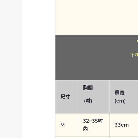
下
胸圍
肩寬
尺寸
(吋)
(cm)
32~35吋
M
33cm
內