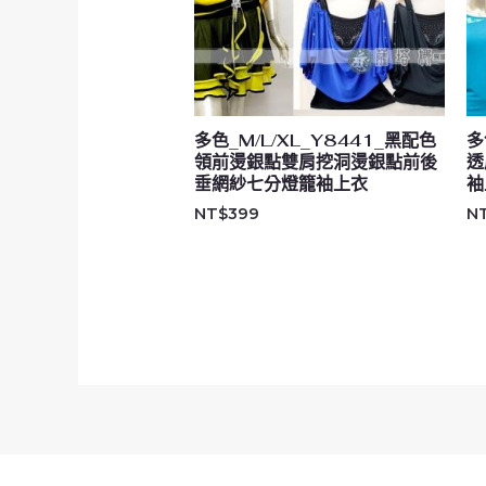
多色_M/L/XL_Y8441_黑配色
多
領前燙銀點雙肩挖洞燙銀點前後
透
垂網紗七分燈籠袖上衣
袖
NT$
399
N