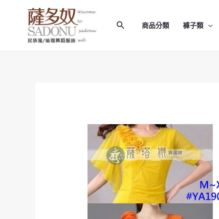
跳
至
搜
商品分類
褲子類
主
尋
要
內
容