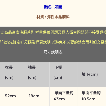
顏色 : 如圖
材質 : 彈性水晶麻料
*此商品為表演服系列.考量保養問題及個人衛生問題恕不接受退
標前請先確定好尺碼及網頁說明.以避免不必要的誤會而引起交易
尺寸說明表
衣長
袖長
下襬
腋下(cm)
(cm)
(cm)
(cm)
單面平量約
單面平量約
52cm
18cm
43cm
18.5cm