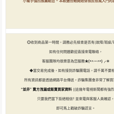
小幫手強烈推薦給您 ~ 本款適合剛開始穿搭民俗風入門的必
◎
收到商品第一時間，請務必先檢查是否有(故障/瑕疵/
如有任何問題歡迎直接來電聯絡，
客服團隊均很樂意為您服務
★(=^－^=)╭＊
◆當交易完成後，如有接到詐騙團電話，請千萬不要
所有資訊都是透過網路平台傳送，詐騙集團會非常了解買
“並非” 賣方洩漏或販賣買家資料
((
這幾年電視新聞都有強烈
只要我們當下拒絕相信!! 並來電與客服人員確認
即可馬上戳破詐騙謊言。