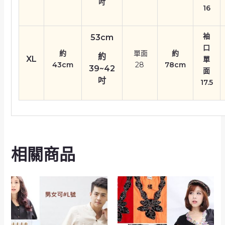
吋
16
袖
53cm
口
約
單面
約
約
XL
單
43cm
28
78cm
39~
42
面
吋
17.5
相關商品