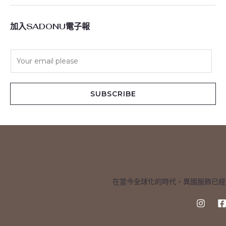
加入SADONU電子報
E
m
a
i
SUBSCRIBE
l
*
在當今全球化的時代，異國服飾已經