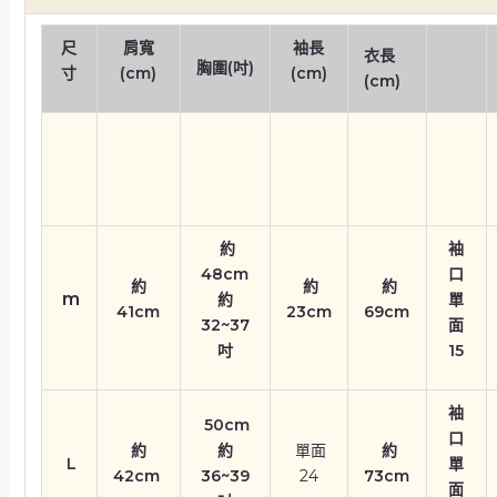
尺
肩寬
袖長
衣長
胸圍(吋)
寸
(cm)
(cm)
(cm)
約
袖
48cm
口
約
約
約
m
約
單
41cm
23cm
69cm
32~37
面
吋
15
袖
50cm
口
約
約
單面
約
L
單
42cm
36~39
24
73cm
面