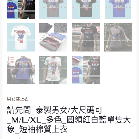
_
圓
領
紅
白
藍
單
隻
大
象
_
短
袖
棉
男女裝上衣
質
請先問_泰製男女/大尺碼可
上
衣
_M/L/XL_多色_圓領紅白藍單隻大
數
象_短袖棉質上衣
量