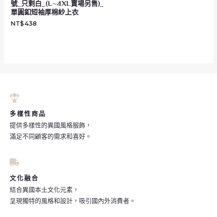
號_只剩白_(L~4XL賣場另售)_
單圓釦短袖厚棉紗上衣
NT$
438
多樣性商品
提供多樣性的異國風格服飾，
滿足不同顧客的需求和喜好。
文化融合
結合異國本土文化元素，
呈現獨特的風格和設計，吸引國內外消費者。