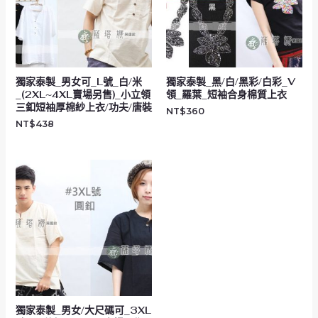
獨家泰製_男女可_L號_白/米
獨家泰製_黑/白/黑彩/白彩_V
_(2XL~4XL賣場另售)_小立領
領_羅葉_短袖合身棉質上衣
三釦短袖厚棉紗上衣/功夫/唐裝
NT$
360
NT$
438
獨家泰製_男女/大尺碼可_3XL