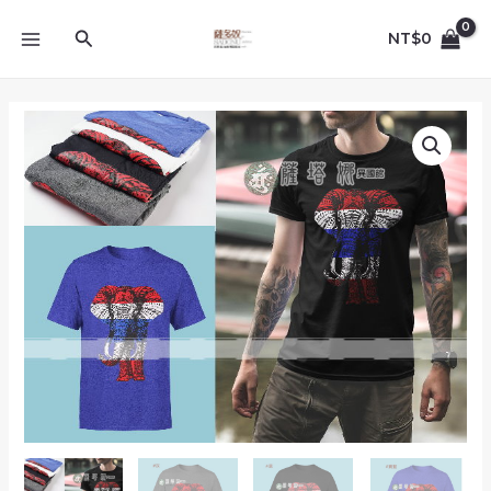
跳
MAIN
至
搜
NT$
0
MENU
主
尋
要
內
請
容
先
問
_
泰
製
男
女/
大
尺
碼
可
_M/L/XL_
多
色