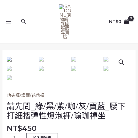
跳
MAIN
至
MENU
主
搜
NT$
0
要
尋
內
容
請
先
問
_
綠/
黑/
功夫褲/燈籠/花苞褲
紫/
請先問_綠/黑/紫/咖/灰/寶藍_腰下
咖/
灰/
打細摺彈性燈泡褲/瑜珈禪坐
寶
藍
NT$
450
_