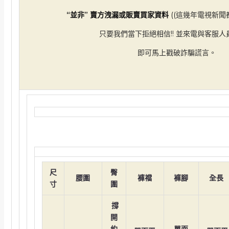
“並非” 賣方洩漏或販賣買家資料
((
這幾年電視新聞都
只要我們當下拒絕相信!! 並來電與客服人
即可馬上戳破詐騙謊言。
尺
臀
腰圍
褲襠
褲腳
全長
寸
圍
撐
開
約
單面