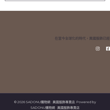
*
在當今全球化的時代，異國服飾已經
© 2026 SADONU購物網 : 異國服飾專賣店. Powered by
SADONU購物網 : 異國服飾專賣店