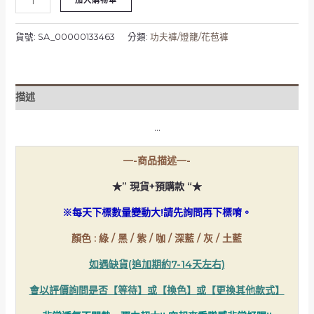
加入購物車
腰
下
打
貨號:
SA_00000133463
分類:
功夫褲/燈籠/花苞褲
細
摺
彈
描述
性
燈
…
泡
褲/
—-商品描述—-
瑜
珈
★” 現貨+預購款 “★
禪
※每天下標數量變動大!請先詢問再下標唷。
坐
數
顏色 : 綠 / 黑 / 紫 / 咖 / 深藍 / 灰 / 土藍
量
如遇缺貨(追加期約7-14天左右)
會以評價詢問是否【等待】或【換色】或【更換其他款式】