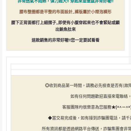
非常透氣不悶熱，彈力超大!!
穿起來垂墜感非
常好喔!!
腰布整圈都是平整的布面設計_褲版屬於小燈泡褲形
腰下正背面都打上細摺子_即使有小腹穿起來也不會緊貼或顯
出鮪魚肚來
這款銷售的非常好喔!!您一定要試看看
◎
收到商品第一時間，請務必先檢查是否有(故障/
如有任何問題歡迎直接來電聯絡
客服團隊均很樂意為您服務
★(=^－^
◆當交易完成後，如有接到詐騙團電話，請千
所有資訊都是透過網路平台傳送，詐騙集團會非