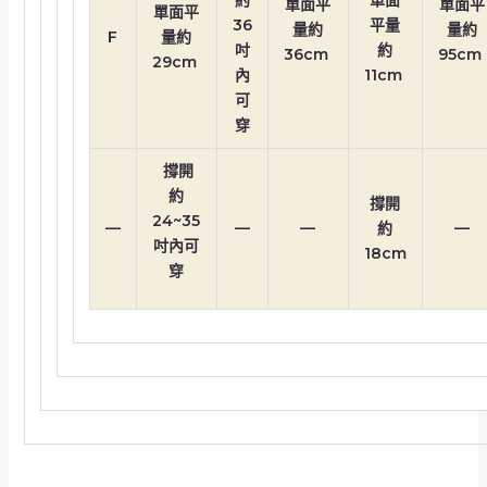
單面平
單面平
單面平
36
平量
量約
量約
F
量約
吋
約
36cm
95cm
29cm
內
11cm
可
穿
撐開
約
撐開
24~35
—
—
—
約
—
吋內可
18cm
穿