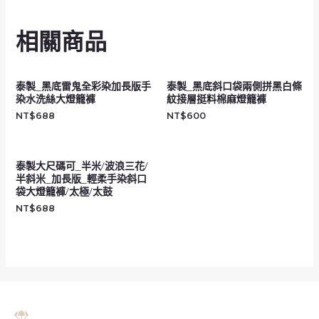
相關商品
泰製_黑底雷鬼全彩染加長版手
泰製_黑底斜口袋兩側拼黑白條
染水洗絲大燈籠褲
紋接層挺料棉麻燈籠褲
NT$
688
NT$
600
泰製大尺碼可_半米/波浪三花/
半斜米_加長版_輕柔手染斜口
袋大燈籠褲/太極/太鼓
NT$
688