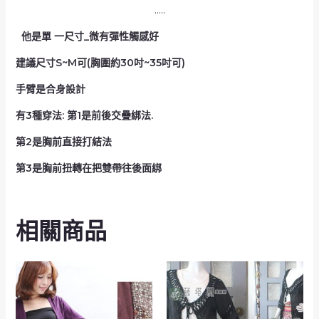
…..
他是單 一尺寸_微有彈性觸感好
建議尺寸S~M可(胸圍約30吋~35吋可)
手臂是合身設計
有3種穿法: 第1是前後交疊綁法.
第2是胸前直接打結法
第3是胸前扭轉在把雙帶往後面綁
相關商品