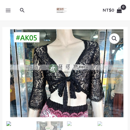
跳
MAIN
至
搜
NT$
0
MENU
主
尋
要
內
請
容
先
問
_AK05_
黑
色
變
形
蟲
_
短
版
全
蕾
絲