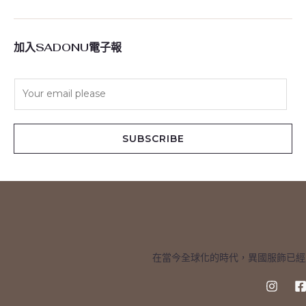
加入SADONU電子報
E
m
a
i
SUBSCRIBE
l
*
在當今全球化的時代，異國服飾已經