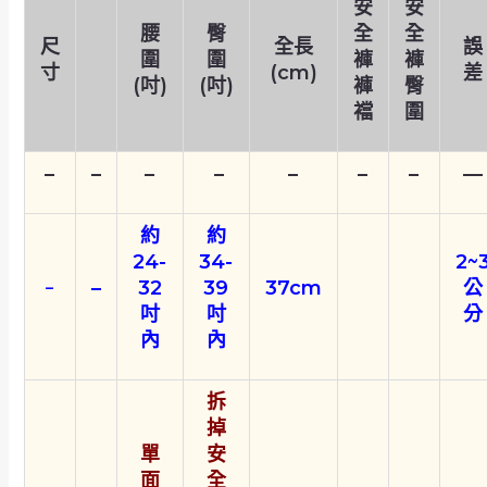
安
安
腰
臀
全
全
尺
全長
誤
圍
圍
褲
褲
寸
(cm)
差
(吋)
(吋)
褲
臀
襠
圍
–
–
–
–
–
–
–
—
約
約
24-
34-
2~
–
32
39
37cm
公
–
吋
吋
分
內
內
拆
掉
單
安
面
全