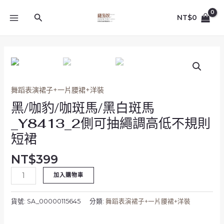
跳
MAIN
至
搜
NT$
0
MENU
主
尋
要
內
黑/
容
咖
豹/
咖
舞蹈表演裙子+一片腰裙+洋裝
斑
黑/咖豹/咖斑馬/黑白斑馬
馬/
_Y8413_2側可抽繩調高低不規則
黑
短裙
白
斑
NT$
399
馬
_Y8413_2
加入購物車
側
可
貨號:
SA_00000115645
分類:
舞蹈表演裙子+一片腰裙+洋裝
抽
繩