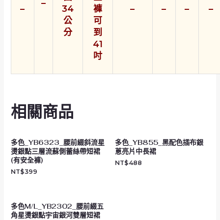
–
–
34
褲
–
–
–
–
公
可
分
到
41
吋
相關商品
多色_YB6323_腰前綴斜流星
多色_YB855_黑配色插布銀
燙銀點三層流蘇側蕾絲帶短裙
蔥亮片中長裙
(有安全褲)
NT$
488
NT$
399
多色M/L_YB2302_腰前綴五
角星燙銀點宇宙銀河雙層短裙