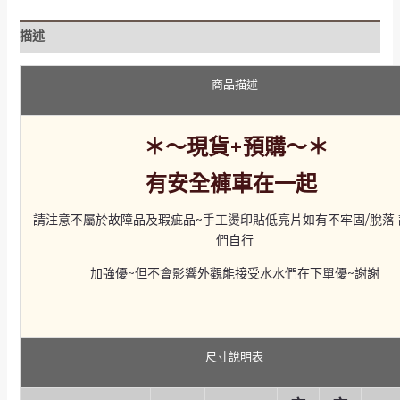
調
高
描述
低
不
商品描述
規
則
短
＊～現貨+預購～＊
裙
數
有安全褲車在一起
量
請注意不屬於故障品及瑕疵品~手工燙印貼低亮片如有不牢固/脫落
們自行
加強優~但不會影響外觀能接受水水們在下單優~謝謝
尺寸說明表