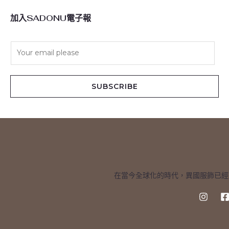
加入SADONU電子報
E
m
a
i
SUBSCRIBE
l
*
在當今全球化的時代，異國服飾已經