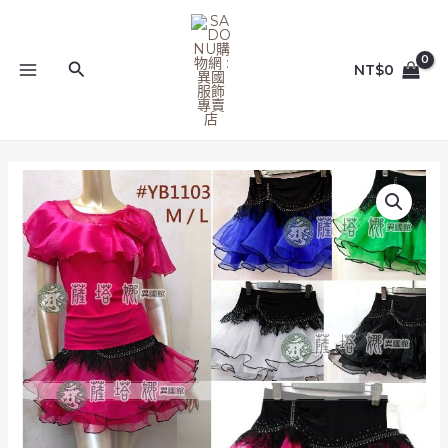
跳
MAIN
至
MENU
主
搜
NT$
0
要
尋
內
容
多
色
_M/LYB1103_
黑
接
插
布
雙
層
雪
紡
紗