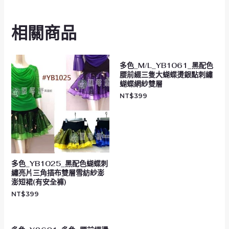
相關商品
多色_M/L_YB1061_黑配色
腰前綴三隻大蝴蝶燙銀點刺繡
蝴蝶網紗雙層
NT$
399
多色_YB1025_黑配色蝴蝶刺
繡亮片三角插布雙層雪紡紗澎
澎短裙(有安全褲)
NT$
399