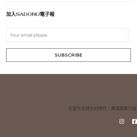
加入SADONU電子報
E
m
a
i
SUBSCRIBE
l
*
在當今全球化的時代，異國服飾已經