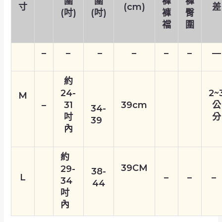
圍
圍
褲
褲
寸
(cm)
差
(吋)
(吋)
褲
臀
襠
圍
–
–
–
–
–
–
—
約
24-
2~
M
–
31
39cm
公
34-
吋
分
39
內
約
39CM
29-
38-
L
–
–
–
34
44
吋
內