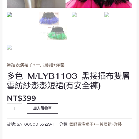
澎
澎
短
裙
(有
安
全
褲)
數
舞蹈表演裙子+一片腰裙+洋裝
量
多色_M/LYB1103_黑接插布雙層
雪紡紗澎澎短裙(有安全褲)
NT$
399
加入購物車
貨號:
SA_00000155429-1
分類:
舞蹈表演裙子+一片腰裙+洋裝