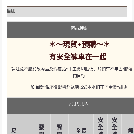
描述
商品描述
＊～現貨+預購～＊
有安全褲車在一起
請注意不屬於故障品及瑕疵品~手工燙印貼低亮片如有不牢固/脫落
們自行
加強優~但不會影響外觀能接受水水們在下單優~謝謝
尺寸說明表
安
安
腰
臀
全
全
尺
全長
誤