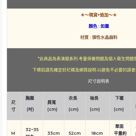
＊～現貨+追加～＊
顏色 : 如圖
材質 : 彈性水晶麻料
*此商品為表演服系列.考量保養問題及個人衛生問題
下標前請先確定好尺碼及網頁說明.以避免不必要的誤會
尺寸說明表
胸圍
衣長
袖長
下襬
尺
肩寬
寸
(吋)
(cm)
(cm)
(cm)
(cm)
單面
32~35
M
33cm
52cm
18cm
平量約