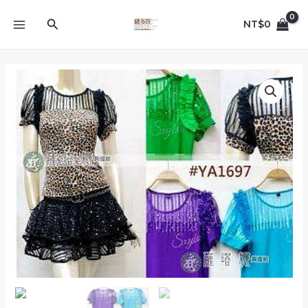
跳
MAIN
至
搜
NT$
0
MENU
主
尋
要
內
M~XL_
容
多
色
_YA1697_
領
前
燙
銀
點
亮
點
網
紗
英
文