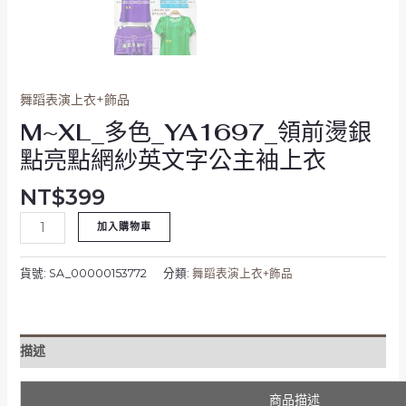
字
公
主
袖
上
舞蹈表演上衣+飾品
衣
M~XL_多色_YA1697_領前燙銀
數
量
點亮點網紗英文字公主袖上衣
NT$
399
加入購物車
貨號:
SA_00000153772
分類:
舞蹈表演上衣+飾品
描述
商品描述