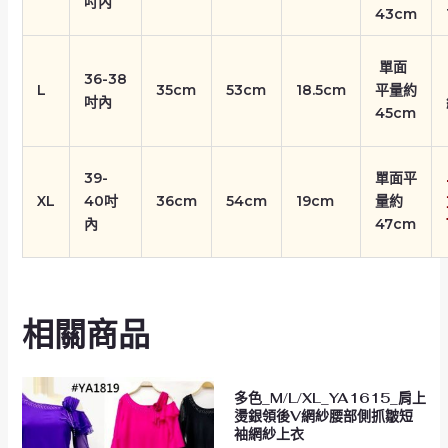
吋內
43cm
單面
36-38
L
35cm
53cm
18.5cm
平量約
吋內
45cm
39-
單面平
XL
40吋
36cm
54cm
19cm
量約
內
47cm
相關商品
多色_M/L/XL_YA1615_肩上
燙銀領後V網紗腰部側抓皺短
袖網紗上衣