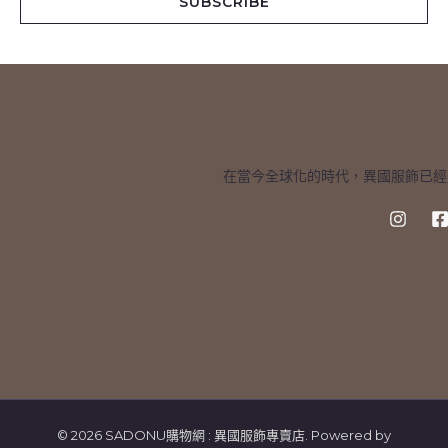
SUBSCRIBE
l
*
在當今全球化的時代，異國服飾已經
© 2026 SADONU購物網 : 異國服飾專賣店. Powered by