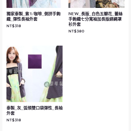
獨家泰製_紫1/咖啡_側拼手鉤
NEW_長版_白色五瓣花_蕾絲
織_彈性長袖外套
手鉤織七分寬袖加長版綁繩罩
衫外套
NT$
318
NT$
380
泰製_灰_弧領雙口袋彈性_長袖
外套
NT$
318