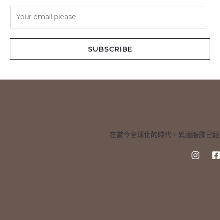
E
m
a
i
SUBSCRIBE
l
*
在當今全球化的時代，異國服飾已經