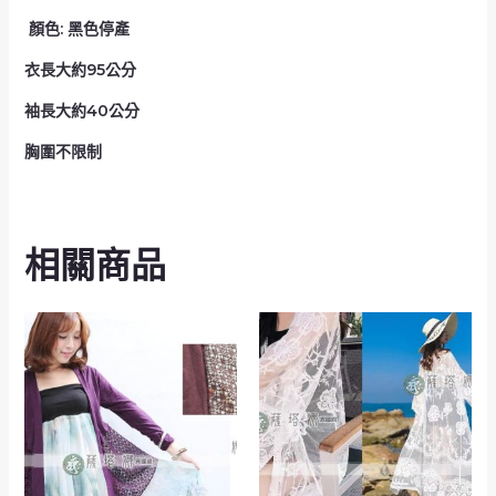
數
顏色: 黑色停產
量
衣長大約95公分
袖長大約40公分
胸圍不限制
相關商品