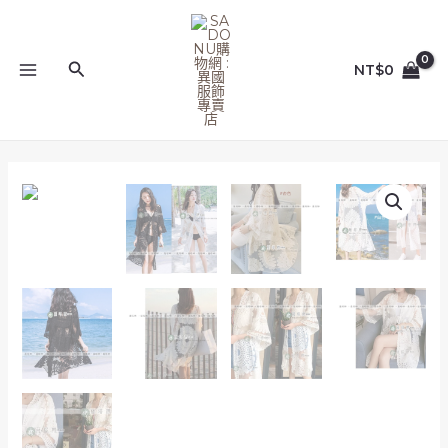
跳
MAIN
至
MENU
主
搜
NT$
0
要
尋
內
容
NEW_
長
版
_
杏
色/
白
(黑
停
產)_
捕
夢