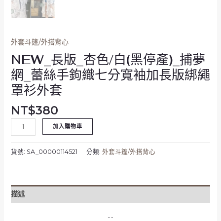
網
_
蕾
絲
外套斗篷/外搭背心
手
NEW_長版_杏色/白(黑停產)_捕夢
鉤
網_蕾絲手鉤織七分寬袖加長版綁繩
織
七
罩衫外套
分
寬
NT$
380
袖
加入購物車
加
長
版
貨號:
SA_00000114521
分類:
外套斗篷/外搭背心
綁
繩
罩
描述
衫
外
….
套