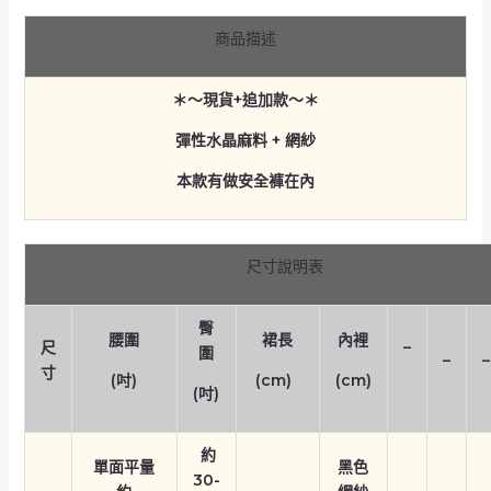
商品描述
＊～現貨+追加款～＊
彈性水晶麻料 + 網紗
本款有做安全褲在內
尺寸說明表
臀
腰圍
裙長
內裡
尺
–
圍
–
–
寸
(吋)
(cm)
(cm)
(吋)
約
單面平量
黑色
30-