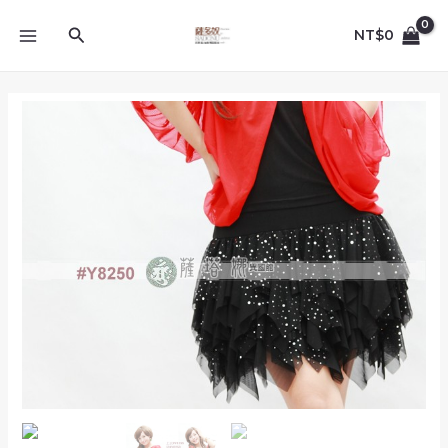
跳
MAIN
至
搜
NT$
0
MENU
主
尋
要
內
M/L_Y8250_
容
黑
底
多
層
次
亮
點
網
紗
不
規
則
短
裙