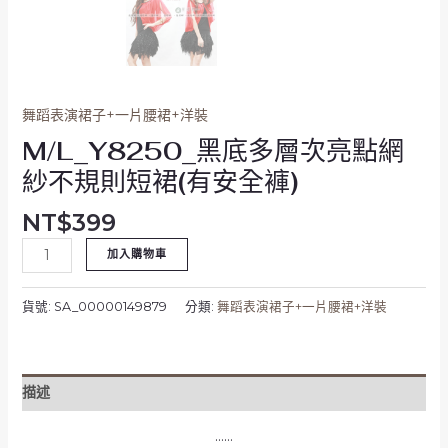
(有
安
全
褲)
數
舞蹈表演裙子+一片腰裙+洋裝
量
M/L_Y8250_黑底多層次亮點網
紗不規則短裙(有安全褲)
NT$
399
加入購物車
貨號:
SA_00000149879
分類:
舞蹈表演裙子+一片腰裙+洋裝
描述
……