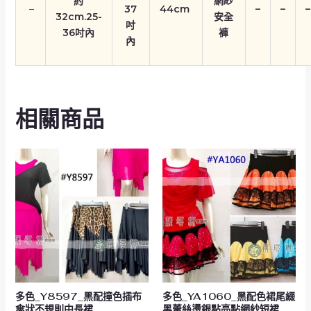
約
網紗
–
37
44cm
–
–
–
32cm.25-
安全
吋
36吋內
褲
內
相關商品
多色_Y8597_黑配撞色插布
多色_YA1060_黑配色裙尾綴
傘狀不規則中長裙
黑蕾絲燙銀點亮點網紗短裙