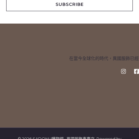
i
SUBSCRIBE
l
*
在當今全球化的時代，異國服飾已經
© 2026 SADONU購物網 : 異國服飾專賣店. Powered by