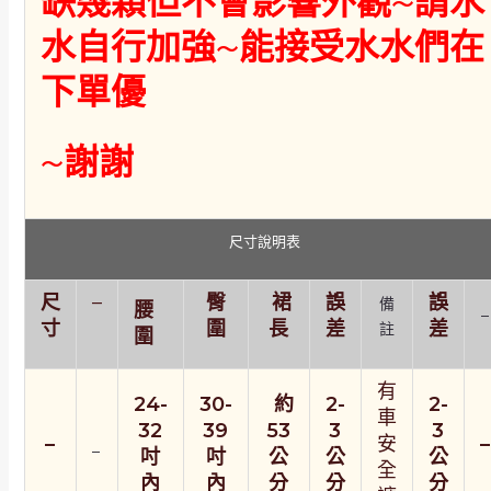
缺幾顆但不會影響外觀~請水
水自行加強~能接受水水們在
下單優
~謝謝
尺寸說明表
尺
–
臀
裙
誤
誤
備
腰
–
寸
圍
長
差
差
註
圍
有
24-
30-
約
2-
2-
車
32
39
53
3
3
–
安
–
–
吋
吋
公
公
公
全
內
內
分
分
分