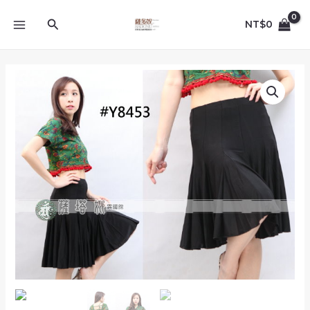
跳
MAIN
至
搜
NT$
0
MENU
主
尋
要
內
Y8453_
容
黑
色
素
面
插
布
短
裙
數
量