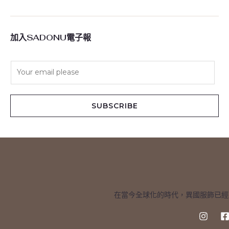
加入SADONU電子報
E
m
a
i
SUBSCRIBE
l
*
在當今全球化的時代，異國服飾已經