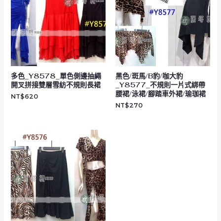
多色_Y8578_單色側邊抽繩
黑色/斑馬/B豹/咖大豹
開叉拼接雙層雪紡不規則長裙
_Y8577_不規則一片式綁帶
腰裙/泳裙/腳踏車外裙/瑜珈裙
NT$
620
NT$
270