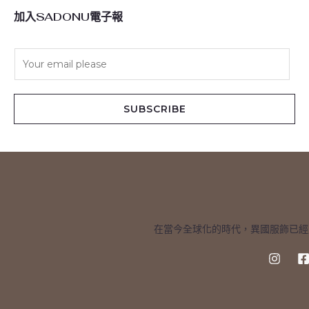
加入SADONU電子報
E
m
a
i
SUBSCRIBE
l
*
在當今全球化的時代，異國服飾已經