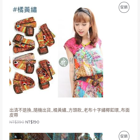
原
目
特
促銷
始
前
價
價
價
格
格
：
：
商
N
N
T
T
品
$
$
3
1
9
9
0
0
。
。
出清不退換_隨機出貨_橘黃繡_方頭款_老布十字繡椰釦環_布面
皮帶
NT$
390
NT$
190
原
目
特
促銷
始
前