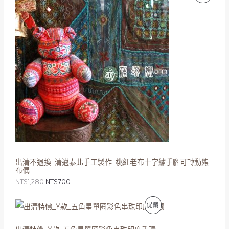
價
價
價
格
格
：
：
商
N
N
T
T
品
$
$
1
7
,
0
2
0
8
。
0
。
出清不退換_清邁泰北手工製作_桃紅老布十字繡手腳可轉動熊
布偶
NT$
1,280
NT$
700
原
目
特
促銷
始
前
價
價
價
格
格