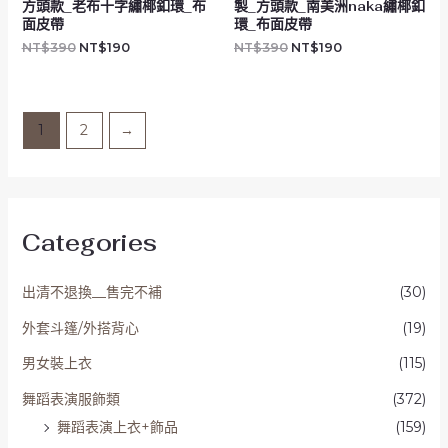
方頭款_老布十字繡椰釦環_布
製_方頭款_南美洲naka繡椰釦
面皮帶
環_布面皮帶
NT$
390
NT$
190
NT$
390
NT$
190
1
2
→
Categories
出清不退換__售完不補
(30)
外套斗篷/外搭背心
(19)
男女裝上衣
(115)
舞蹈表演服飾類
(372)
舞蹈表演上衣+飾品
(159)