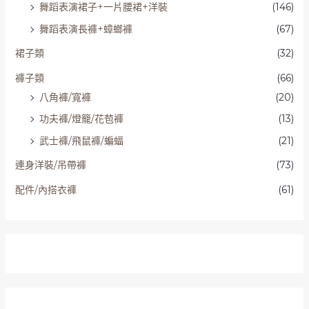
舞蹈表演裙子+一片腰裙+洋裝
(146)
舞蹈表演長褲+蟑螂褲
(67)
裙子類
(32)
褲子類
(66)
八角褲/寬褲
(20)
功夫褲/燈籠/花苞褲
(13)
武士褲/飛鼠褲/蝙蝠
(21)
連身洋裝/吊帶褲
(73)
配件/內搭衣褲
(61)