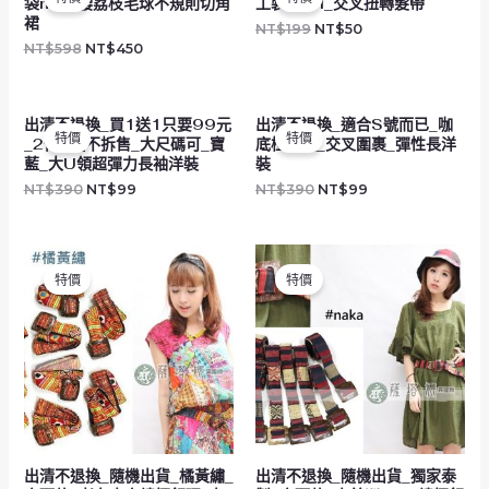
袋naka腰荔枝毛球不規則切角
工製_B/H_交叉扭轉髮帶
價
價
價
價
格：
格：
格：
格：
裙
NT$
199
NT$
50
NT$598。
NT$450。
NT$199。
NT$50。
NT$
598
NT$
450
原
目
原
目
出清不退換_買1送1只要99元
出清不退換_適合S號而已_咖
始
前
始
前
特價
特價
_2件1組不拆售_大尺碼可_寶
底橙藍圖_交叉圍裹_彈性長洋
價
價
價
價
格：
格：
格：
格：
藍_大U領超彈力長袖洋裝
裝
NT$390。
NT$99。
NT$390。
NT$99。
NT$
390
NT$
99
NT$
390
NT$
99
原
目
原
目
始
前
始
前
特價
特價
價
價
價
價
格：
格：
格：
格：
NT$390。
NT$190。
NT$390。
NT$190。
出清不退換_隨機出貨_橘黃繡_
出清不退換_隨機出貨_獨家泰