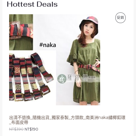
Hottest Deals
原
目
特
促銷
始
前
價
價
價
格
格
：
：
商
N
N
T
T
品
$
$
3
1
9
9
0
0
。
。
出清不退換_隨機出貨_獨家泰製_方頭款_南美洲naka繡椰釦環
_布面皮帶
NT$
390
NT$
190