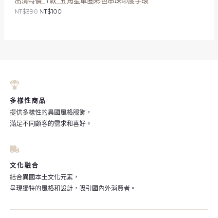
出清特價_Y款_五角星單圈彩色串珠印度手環
：
：
商
NT$
390
NT$
100
N
N
T
T
品
$
$
3
1
9
0
0
0
。
。
多樣性商品
提供多樣性的異國風格服飾，
滿足不同顧客的需求和喜好。
文化融合
結合異國本土文化元素，
呈現獨特的風格和設計，吸引國內外消費者。