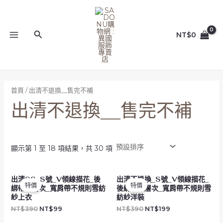
跳
MAIN
至
MENU
主
搜
NT$
0
要
尋
內
容
首頁
/ 出清不退換__售完不補
出清不退換__售完不補
顯示第 1 至 18 項結果，共 30 項
原
目
原
目
出清99_S號_V領線描花_後
出清不退換_S號_V領線描花_
始
前
始
前
特價
特價
綁帶多層次_寬肩帶不規則雪紡
後綁帶多層次_寬肩帶不規則雪
價
價
價
價
格：
格：
格：
格：
紗上衣
紡紗洋裝
NT$390。
NT$99。
NT$390。
NT$199。
NT$
390
NT$
99
NT$
390
NT$
199