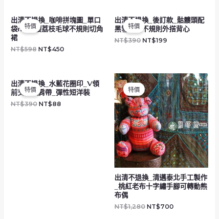
原
目
原
目
出清不退換_咖啡拼塊圖_單口
出清不退換_後訂款_骷髏頭配
始
前
始
前
特價
特價
袋naka腰荔枝毛球不規則切角
黑雪紡紗不規則外搭背心
價
價
價
價
格：
格：
格：
格：
裙
NT$
390
NT$
199
NT$598。
NT$450。
NT$390。
NT$199。
NT$
598
NT$
450
原
目
原
目
出清不退換_水藍花圈印_V領
始
前
始
前
特價
特價
前交疊細肩帶_彈性短洋裝
價
價
價
價
格：
格：
格：
格：
NT$
390
NT$
88
NT$390。
NT$88。
NT$1,280。
NT$700。
出清不退換_清邁泰北手工製作
_桃紅老布十字繡手腳可轉動熊
布偶
NT$
1,280
NT$
700