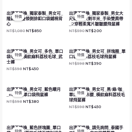
原
目
原
目
出清不退換_獨家泰製_男女可_
出清不退換_獨家泰製_男女大
始
前
始
前
特價
特價
隆圓_交疊領側排釦口袋鋪棉背
尺碼可_只剩半米_手染雙肩帶
價
價
價
價
格：
格：
格：
格：
心
_2穿輕柔寬片皺皺腰飛鼠褲
NT$1,080。
NT$850。
NT$590。
NT$200。
NT$
1,080
NT$
850
NT$
590
NT$
200
原
目
原
目
出清不退換_男女可_多色_單口
出清不退換_男女可_拼塊圈_單
始
前
始
前
特價
特價
袋老布腰橫紋麻料荔枝毛球_武
口袋naka荔枝毛球飛鼠褲
價
價
價
價
格：
格：
格：
格：
士褲
NT$
598
NT$
390
NT$598。
NT$450。
NT$598。
NT$390。
NT$
598
NT$
450
原
目
原
目
出清不退換_男女可_藍色矇月
出清不退換_男女可_黑/綠/咖_
始
前
始
前
特價
特價
_naka腰單口袋飛鼠褲
單口袋老布腰_橫紋麻料荔枝毛
價
價
價
價
格：
格：
格：
格：
球飛鼠褲
NT$
598
NT$
380
NT$598。
NT$380。
NT$598。
NT$450。
NT$
598
NT$
450
原
目
原
目
出清不退換_藍色拼塊圖_單口
出清不退換_請先詢問_泰國手
始
前
始
前
特價
特價